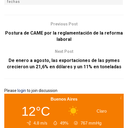
fechas
Previous Post
Postura de CAME por la reglamentación de la reforma
laboral
Next Post
De enero a agosto, las exportaciones de las pymes
crecieron un 21,6% en dólares y un 11% en toneladas
Please
login
to join discussion
Buenos Aires
12°C
Claro
4.8 m/s
49%
767
mmHg