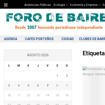
Audiencias Públicas
Ecologìa
Economía y Empresa
Ed
AGENDA
CAFÈS PORTEÑOS
CIUDAD
CLUBES DE BAR
Etiqueta
AGOSTO 2026
L
M
X
J
V
S
D
1
2
3
4
5
6
7
8
9
10
11
12
13
14
15
16