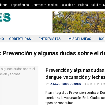
itorial
Espectàculos
Gourmet
Medios
Policiales
Polìtica
Salud
S
RIO
COBERTURAS
ENTREVISTAS
MISCELÁNEAS
IC
:
Prevención y algunas dudas sobre el 
Prevención y algunas dudas 
dengue: vacunación y fecha
BY
LA NAVE PRODUCCIONES
30 DE SEPTIEM
Plan Integral de Prevención contra el D
comienza la vacunación. En la Ciudad s
tipos de mosquitos. ...