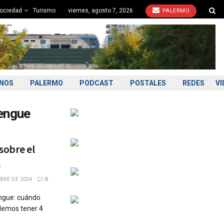
ociedad
Turismo
viernes, agosto 7, 2026
PALERMO
ONOS
PALERMO
PODCAST
POSTALES
REDES
VI
dengue
sobre el
s
BRE DE 2024
0
engue: cuándo
olemos tener 4