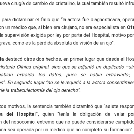
ueva cirugía de cambio de cristalino, la cual también resultó infr
 para dictaminar el fallo que “la actora fue diagnosticada, oper
on un médico que, si bien era cirujano, no era especialista en
Of
la supervisión exigida por ley por parte del Hospital, motivo por 
grave, como es la pérdida absoluta de visión de un ojo”.
da
destacó otros dos hechos, en primer lugar que desde el Hos
Historia Clínica original, sino que se adjuntó un duplicado –sin
bían extraído los datos, pues se había extraviado-,
es”. En segundo lugar “no se le requirió a la actora consentimi
rle la trabeculectomía del ojo derecho”.
os motivos, la sentencia también dictaminó que “asiste respon
ra del Hospital”,
quien “tenía la obligación de velar por
ón del nosocomio, extremo que no puede considerarse cumplido
na sea operada por un médico que no completó su formación”. 