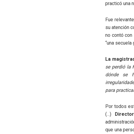
practicó una n
Fue relevante
su atención c
no contó con 
“una secuela 
La magistra
se perdió la 
dónde se ha
irregularidad
para practica
Por todos est
(…)
Directo
administraci
que una perso