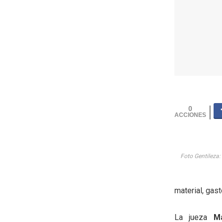
0
Foto Gentileza: 
material, gas
La jueza
M