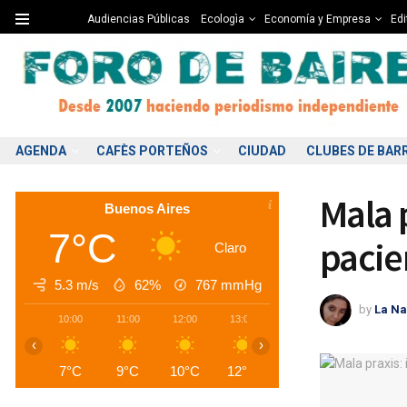
Audiencias Públicas
Ecologìa
Economía y Empresa
Edi
AGENDA
CAFÈS PORTEÑOS
CIUDAD
CLUBES DE BAR
Mala 
Buenos Aires
7°C
pacie
Claro
5.3 m/s
62%
767
mmHg
by
La Na
10:00
11:00
12:00
13:00
14:00
15:00
1
‹
›
7°C
9°C
10°C
12°C
13°C
13°C
1