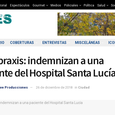
torial
Espectàculos
Gourmet
Medios
Policiales
Polìtica
Salud
So
RIO
COBERTURAS
ENTREVISTAS
MISCELÁNEAS
IC
praxis: indemnizan a una
nte del Hospital Santa Lucí
ve Producciones
26 de diciembre de 2018
in
Ciudad
6:00
17:00
18:00
19:00
20:00
21:00
22:00
23
3°C
12°C
12°C
10°C
10°C
9°C
8°C
7