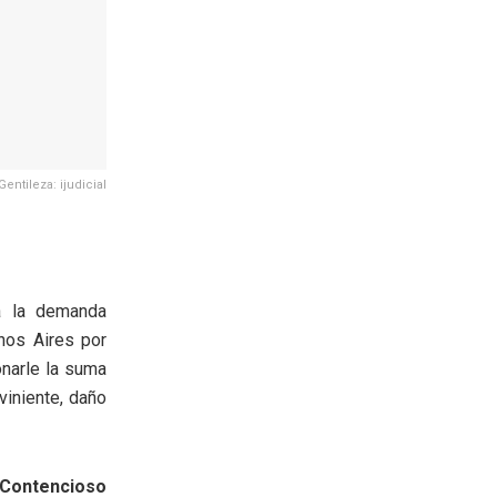
Gentileza: ijudicial
a la demanda
nos Aires por
onarle la suma
iniente, daño
Contencioso