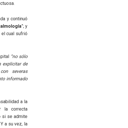
uctuosa.
ada y continuó
talmología
”; y
el cual sufrió
pital
“no sólo
 explicitar de
 con severas
ento informado
sabilidad a la
 la correcta
 si se admite
Y a su vez, la