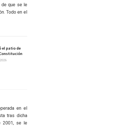
o de que se le
ón. Todo en el
 el patio de
 Constitución
2026
operada en el
sta tras dicha
e 2001, se le