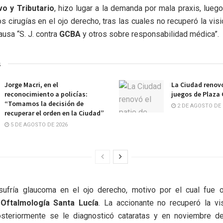
vo y Tributario
, hizo lugar a la demanda por mala praxis, lueg
os cirugías en el ojo derecho, tras las cuales no recuperó la visi
ausa “S. J. contra
GCBA
y otros sobre responsabilidad médica”.
s
Jorge Macri, en el
La Ciudad renovó
reconocimiento a policías:
juegos de Plaza
“Tomamos la decisión de
2 DE AGOSTO DE 
recuperar el orden en la Ciudad”
5 DE AGOSTO DE 2026
sufría glaucoma en el ojo derecho, motivo por el cual fue 
 Oftalmología Santa Lucía
. La accionante no recuperó la vi
osteriormente se le diagnosticó cataratas y en noviembre d