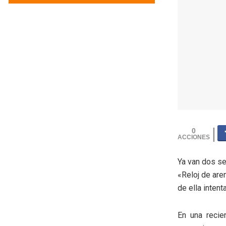
0
Ya van dos s
«Reloj de ar
de ella intent
En una recie