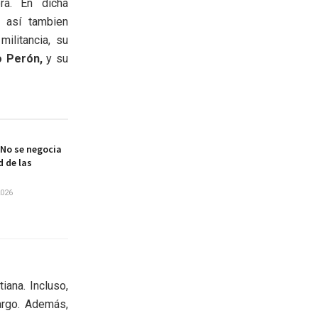
ra. En dicha
 así tambien
ilitancia, su
 Perón,
y su
No se negocia
d de las
2026
iana. Incluso,
cargo. Además,