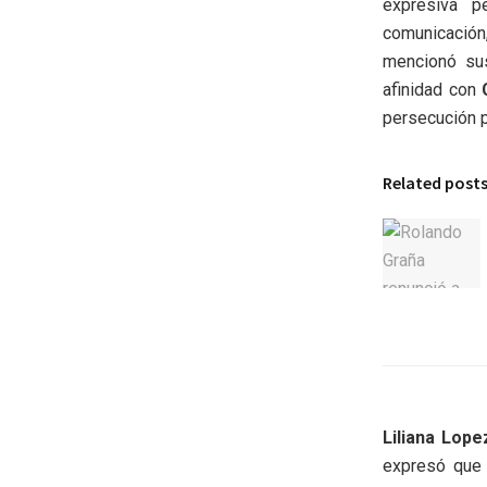
expresiva p
comunicación
mencionó sus
afinidad con
persecución po
Related post
Liliana Lope
expresó que n