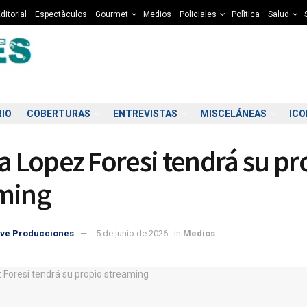
ditorial
Espectàculos
Gourmet
Medios
Policiales
Polìtica
Salud
RIO
COBERTURAS
ENTREVISTAS
MISCELÁNEAS
IC
na Lopez Foresi tendrá su pr
ming
ve Producciones
5 de junio de 2026
in
Medios
2:00
03:00
04:00
05:00
06:00
07:00
08:00
09
7°C
7°C
7°C
6°C
6°C
5°C
5°C
6