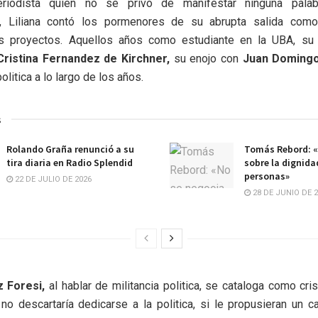
eriodista quien no se privó de manifestar ninguna palab
, Liliana contó los pormenores de su abrupta salida como
 proyectos. Aquellos años como estudiante en la UBA, su m
Cristina Fernandez de Kirchner,
su enojo con
Juan Domingo
litica a lo largo de los años.
s
Rolando Graña renunció a su
Tomás Rebord: «
tira diaria en Radio Splendid
sobre la dignida
personas»
22 DE JULIO DE 2026
28 DE JUNIO DE 
z Foresi,
al hablar de militancia politica, se cataloga como crist
o descartaría dedicarse a la politica, si le propusieran un 