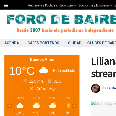
Audiencias Públicas
Ecologìa
Economía y Empresa
E
AGENDA
CAFÈS PORTEÑOS
CIUDAD
CLUBES DE BAR
Lilia
Buenos Aires
10°C
strea
Está nublado
12.9 m/s
81%
by
La Na
757
mmHg
20:00
21:00
22:00
23:00
00:00
01:00
0
‹
›
10°C
9°C
9°C
8°C
8°C
8°C