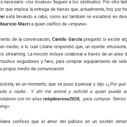
es necesario
«los troskos»
lleguen a los sindicatos. Por otro la
ón que implica la entrega de tierras que, actualmente, hoy por ho
lei
está llevando a cabo, como así también no escatimó en des
Mauricio Macri
a quien calificó de «impune».
mento de la conversación,
Camilo García
preguntó si existe al
gún medio, a lo cual Liliana respondió que, un oyente intusiasta,
io streaming. La moción incluye colaborar a través de un alias 
 muchos seguidores y fans, para comprar equipamiento de radio
su propio medio de comunicación.
riodista, en un momento, que se puso a pensar y dijo «¿
Por qué
ada a nadie… Y ahí me animé y solicité a quien pueda an
colabore con mi alias
relojdearena2026,
para comprar ´fierros´
ing».
iliana confesó que el amor del público en un sostén inme