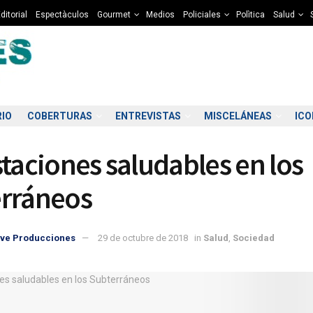
ditorial
Espectàculos
Gourmet
Medios
Policiales
Polìtica
Salud
RIO
COBERTURAS
ENTREVISTAS
MISCELÁNEAS
IC
staciones saludables en los
rráneos
ve Producciones
29 de octubre de 2018
in
Salud
,
Sociedad
9:00
10:00
11:00
12:00
13:00
14:00
15:00
16
2°C
13°C
13°C
13°C
13°C
12°C
12°C
1