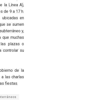
 la Línea A),
es de 9 a 17 h.
s ubicadas en
 que se sumen
ubterráneo y,
 ya que muchas
las plazas o
 controlar su
obierno de la
 a las charlas
as fiestas.
bterráneos