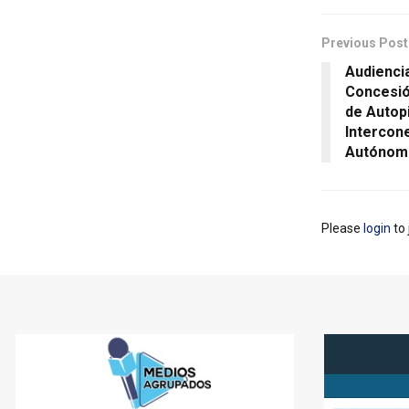
Previous Post
Audiencia
Concesió
de Autopi
Intercon
Autónoma
Please
login
to 