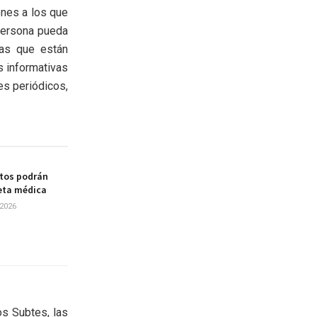
ones a los que
persona pueda
las que están
s informativas
es periódicos,
tos podrán
ceta médica
2026
os Subtes, las