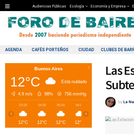
Audiencias Públicas
Ecologìa
Economía y Empresa
E
AGENDA
CAFÈS PORTEÑOS
CIUDAD
CLUBES DE BAR
Las E
Buenos Aires
12°C
Subte
Está nublado
4.9 m/s
98%
756
mmHg
by
La Na
03:00
04:00
05:00
06:00
07:00
08:00
0
‹
›
12°C
12°C
12°C
12°C
12°C
12°C
1