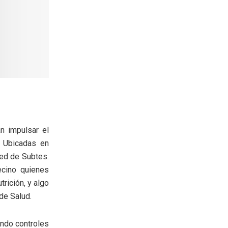
n impulsar el
. Ubicadas en
red de Subtes.
ecino quienes
rición, y algo
de Salud.
endo controles