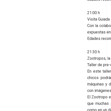
21:00 h
Visita Guiada
Con la colabo
expuestas en
Edades recom
21:30 h
Zootropos, la
Taller de pre-
En este talle
chicos podrá
máquinas y di
con imágenes
El Zootropo e
que muchas 
como en un di