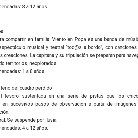
endadas: 8 a 12 años
pa
a compartir en familia. Viento en Popa es una banda de músic
espectáculo musical y teatral “tod@s a bordo”, con canciones
s creaciones. La capitana y su tripulación se preparan para navega
do territorios inexplorados.
endadas: 1 a 8 años.
sterio del cuadro perdido
l tesoro sustentada en una serie de pistas que los chico
o en sucesivos pasos de observación a partir de imágenes
ción.
pal. Se suspende por lluvia.
endadas: 4 a 12 años.