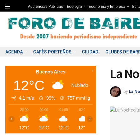
Audiencias Públicas
Ecologìa
Economía y Empresa
Edito
AGENDA
CAFÈS PORTEÑOS
CIUDAD
CLUBES DE BAR
La No
Buenos Aires
12°C
Nublado
by
La Na
4.1 m/s
99%
757
mmHg
23:00
00:00
01:00
02:00
03:00
04:00
0
‹
›
12°C
12°C
12°C
12°C
12°C
12°C
1