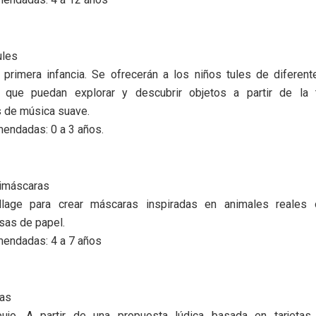
ules
a primera infancia. Se ofrecerán a los niños tules de difere
 que puedan explorar y descubrir objetos a partir de la t
de música suave.
endadas: 0 a 3 años.
imáscaras
llage para crear máscaras inspiradas en animales reales 
lsas de papel.
endadas: 4 a 7 años
eas
bujo. A partir de una propuesta lúdica basada en tarjeta