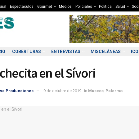
rial
Espectàculos
Gourmet
Medios
Policiales
Polìtica
Salud
Soc
RIO
COBERTURAS
ENTREVISTAS
MISCELÁNEAS
IC
checita en el Sívori
ve Producciones
9 de octubre de 2019
in
Museos
,
Palermo
5:00
06:00
07:00
08:00
09:00
10:00
11:00
12
2°C
12°C
12°C
12°C
12°C
13°C
13°C
1