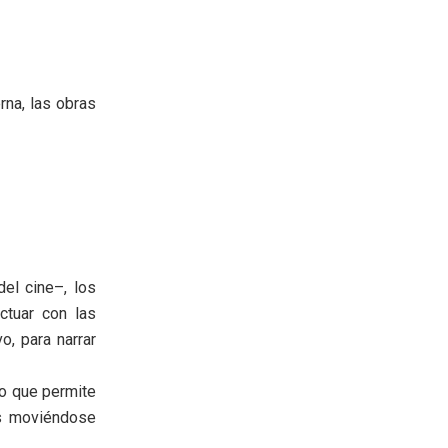
rna, las obras
del cine–, los
ctuar con las
o, para narrar
ro que permite
s moviéndose