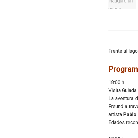
Frente al lag
Program
18:00 h
Visita Guiada
La aventura d
Freund a trav
artista
Pablo 
Edades recom