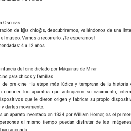
 a Oscuras
ración de l@s chic@s, descubriremos, valiéndonos de una linte
 el museo. Vamos a recorrerlo. ¡Te esperamos!
endadas: 4 a 12 años
 infancia del cine dictado por Máquinas de Mirar
cine para chicos y familias
r de pre-cine –la etapa más lúdica y temprana de la historia 
n conocer los aparatos que anticiparon su nacimiento, intera
spositivos que le dieron origen y fabricar su propio dispositiv
 y darles movimiento.
s un aparato inventado en 1834 por William Horner, es el prime
personas al mismo tiempo puedan disfrutar de las imágene
bujo animado.