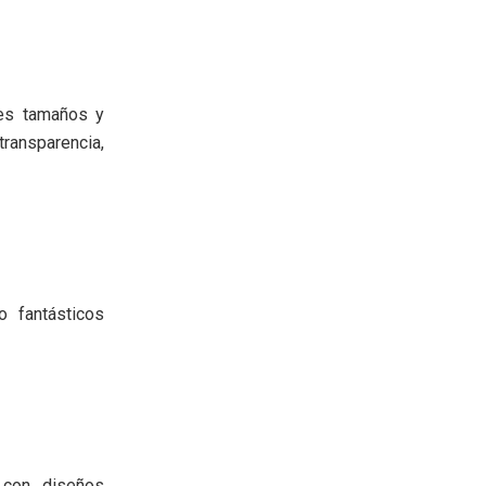
ntes tamaños y
ransparencia,
o fantásticos
s con diseños