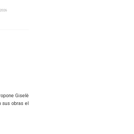
2026
propone Giselè
n sus obras el