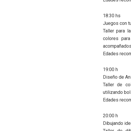
18:30 hs
Juegos con t
Taller para l
colores para
acompañados 
Edades recom
19:00 h
Diseño de An
Taller de co
utilizando bo
Edades recom
20:00 h
Dibujando id
Taller de di