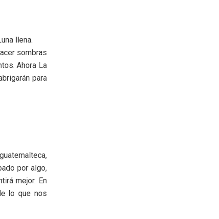
una llena.
 hacer sombras
ntos. Ahora La
abrigarán para
guatemalteca,
ado por algo,
tirá mejor. En
 de lo que nos