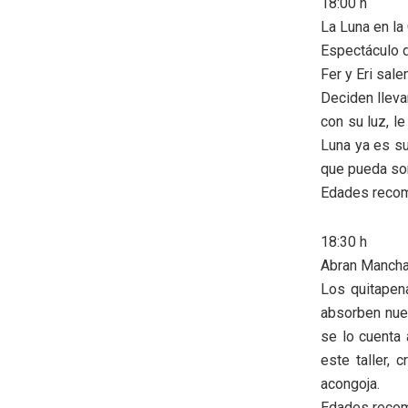
18:00 h
La Luna en la
Espectáculo d
Fer y Eri sal
Deciden lleva
con su luz, l
Luna ya es su
que pueda soñ
Edades recom
18:30 h
Abran Mancha.
Los quitapen
absorben nue
se lo cuenta 
este taller, 
acongoja.
Edades recom