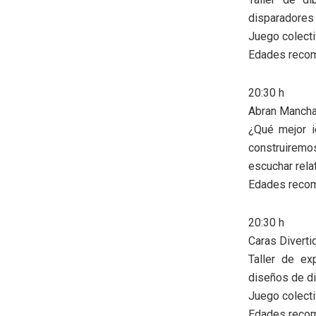
disparadores 
Juego colectiv
Edades recom
20:30 h
Abran Mancha.
¿Qué mejor i
construiremos
escuchar rela
Edades recom
20:30 h
Caras Diverti
Taller de ex
diseños de d
Juego colectiv
Edades recom