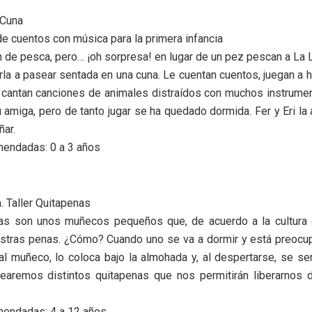
 Cuna
e cuentos con música para la primera infancia
en de pesca, pero… ¡oh sorpresa! en lugar de un pez pescan a La L
rla a pasear sentada en una cuna. Le cuentan cuentos, juegan a
e cantan canciones de animales distraídos con muchos instrume
 amiga, pero de tanto jugar se ha quedado dormida. Fer y Eri la 
ar.
endadas: 0 a 3 años
 Taller Quitapenas
as son unos muñecos pequeños que, de acuerdo a la cultura 
stras penas. ¿Cómo? Cuando uno se va a dormir y está preocup
al muñeco, lo coloca bajo la almohada y, al despertarse, se sen
crearemos distintos quitapenas que nos permitirán liberarnos
endadas: 4 a 12 años