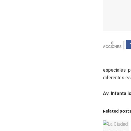
0
especiales p
diferentes esp
Av. Infanta I
Related post