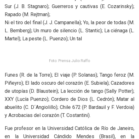
Sur (J. B. Stagnaro); Guerreros y cautivas (E. Cozarinsky);
Rapado (M. Rejtman);
Ni el tiro del final (J. J. Campanella); Yo, la peor de todas (M.
L. Bemberg); Un muro de silencio (L. Stantic); La ciénaga (L.
Martel); La peste (L. Puenzo); Un tal
Foto: Prensa Julio Raffo
Funes (R. de la Torre); El viaje (P. Solanas); Tango feroz (M.
Piñeyro); El lado oscuro del corazón (E. Subiela); Cazadores
de utopías (D. Blaustein); La lección de tango (Sally Potter);
XXY (Lucía Puenzo); Cordero de Dios (L. Cedrón); Matar al
abuelito (C. D´Angiolillo); Chile 672 (P. Bardauil y F. Verdoia)
y Acrobacias del corazón (T. Costantini).
Fue profesor en la Universidad Católica de Río de Janeiro,
en la Universidad Cándido Mendes (Brasil), en la