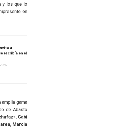
a y los que lo
nipresente en
nvita a
e escribía en el
2026
a amplia gama
ado de Abasto
chafaz», Gabi
Barea, Marcia