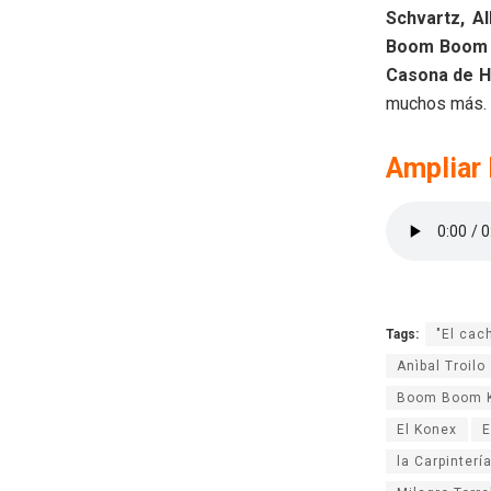
Schvartz, A
Boom Boom Ki
Casona de Hu
muchos más.
Ampliar 
Tags:
"El cac
Anìbal Troilo
Boom Boom Ki
El Konex
E
la Carpinterí