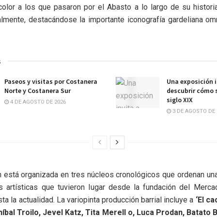
 color a los que pasaron por el Abasto a lo largo de su histori
almente, destacándose la importante iconografía gardeliana om
s
Paseos y visitas por Costanera
Una exposición i
Norte y Costanera Sur
descubrir cómo s
siglo XIX
4 DE AGOSTO DE 2026
3 DE AGOSTO DE 
n está organizada en tres núcleos cronológicos que ordenan un
s artísticas que tuvieron Iugar desde la fundación del Merc
a la actualidad. La variopinta producción barrial incluye a
‘El ca
níbal Troilo, Jevel Katz, Tita Merell o, Luca Prodan, Batato 