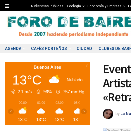
Audiencias Públicas
Ecologìa
Economía y Empresa
Ed
AGENDA
CAFÈS PORTEÑOS
CIUDAD
CLUBES DE BAR
Event
Buenos Aires
13°C
Artis
Nublado
2.1 m/s
96%
757
mmHg
«Retr
00:00
01:00
02:00
03:00
04:00
05:00
0
‹
›
by
La Na
13°C
13°C
13°C
13°C
13°C
13°C
1