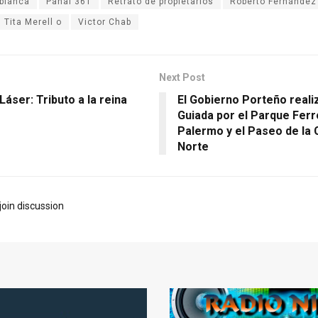
eblanca
Panal 361
Retrato de propietarios
Roberto Fernández
Tita Merell o
Victor Chab
Next Post
áser: Tributo a la reina
El Gobierno Porteño realiz
Guiada por el Parque Ferr
Palermo y el Paseo de la
Norte
join discussion