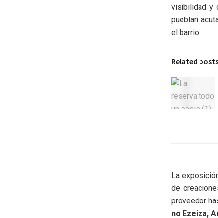
visibilidad y
pueblan acut
el barrio.
Related post
La exposició
de creacione
proveedor hast
no Ezeiza, A