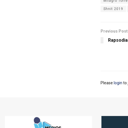
Milagro Torr
Shnit 2019
Previous Post
RapsodiaL
Please
login
to 