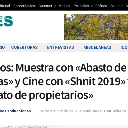
itorial
Espectàculos
Gourmet
Medios
Policiales
Polìtica
Salud
S
RIO
COBERTURAS
ENTREVISTAS
MISCELÁNEAS
IC
os: Muestra con «Abasto de
tas» y Cine con «Shnit 2019»
ato de propietarios»
6:00
07:00
08:00
09:00
10:00
11:00
12:00
13
ve Producciones
20 de octubre de 2019
in
Audioteca
,
Tour Urbano
3°C
13°C
13°C
12°C
13°C
13°C
13°C
1