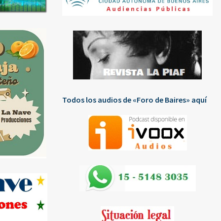
Todos los audios de «Foro de Baires» aquí