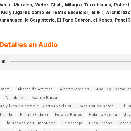
lberto Morales, Víctor Chab, Milagro Torreblanca, Robert
d y lugares como el Teatro Excelsior, el IFT, Archibrazo,
mahuaca, la Carpintería, El Tano Cabrón, el Konex, Panal 3
Detalles en Audio
hafaz"
Abasto de Artistas
Alberto Morales
Ana Leguìsamo R
Archibrazo
Batato Barea
d y lugares como el Teatro Excelsior
Casa Carlos Gardel
El C
l Limbo
El Tano Cabrón
Foro de Baires
Gabi no Ezeiza
Jev
a
la Casona de Humahuaca
La Naranja
Luca Prodan
Marci