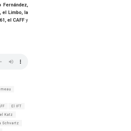
o Fernández,
 el Limbo, la
61, el CAFF
y
ameau
AFF
El IFT
el Katz
a Schvartz