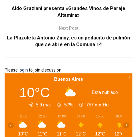
Aldo Graziani presenta «Grandes Vinos de Paraje
Altamira»
Next Post
La Plazoleta Antonio Zinny, es un pedacito de pulmòn
que se abre en la Comuna 14
Please
login
to join discussion
Buenos Aires
10°C
Está nublado
5.9 m/s
57%
757
mmHg
11:00
12:00
13:00
14:00
15:00
16:00
1
‹
›
10°C
11°C
11°C
12°C
12°C
12°C
1