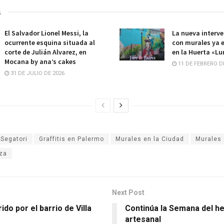
s
El Salvador Lionel Messi, la
La nueva interve
ocurrente esquina situada al
con murales ya e
corte de Julián Alvarez, en
en la Huerta «Lu
Mocana by ana’s cakes
11 DE FEBRERO D
31 DE JULIO DE 2026
 Segatori
Graffitis en Palermo
Murales en la Ciudad
Murales
za
Next Post
ido por el barrio de Villa
Continúa la Semana del h
artesanal