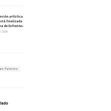
nción artística
stá finalizada
na de Enfrente»
E 2026
 en Palermo
elado