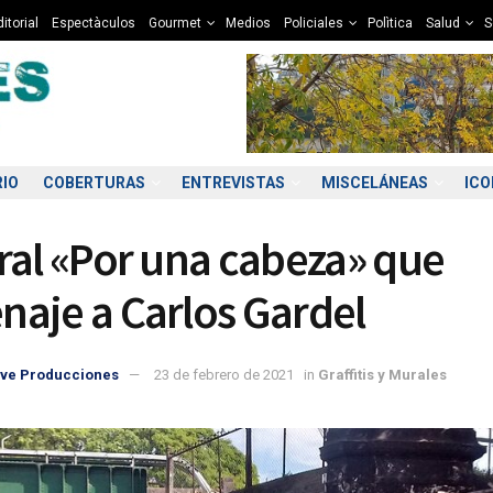
itorial
Espectàculos
Gourmet
Medios
Policiales
Polìtica
Salud
S
RIO
COBERTURAS
ENTREVISTAS
MISCELÁNEAS
IC
ral «Por una cabeza» que
aje a Carlos Gardel
ve Producciones
23 de febrero de 2021
in
Graffitis y Murales
7:00
08:00
09:00
10:00
11:00
12:00
13:00
14
5°C
5°C
6°C
7°C
8°C
10°C
11°C
1