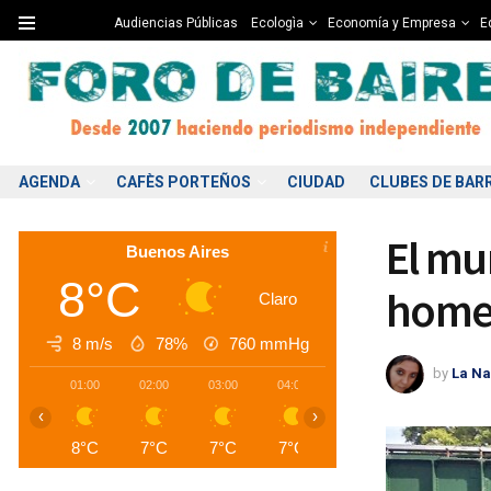
Audiencias Públicas
Ecologìa
Economía y Empresa
Ed
AGENDA
CAFÈS PORTEÑOS
CIUDAD
CLUBES DE BAR
El mu
Buenos Aires
8°C
homen
Claro
8 m/s
78%
760
mmHg
by
La Na
01:00
02:00
03:00
04:00
05:00
06:00
0
‹
›
8°C
7°C
7°C
7°C
6°C
6°C