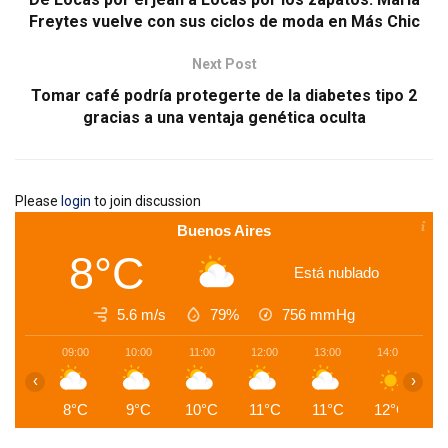
Freytes vuelve con sus ciclos de moda en Más Chic
Next Post
Tomar café podría protegerte de la diabetes tipo 2
gracias a una ventaja genética oculta
Please
login
to join discussion
Buenos Aires
8°C
Está nublado
5.6 m/s
79%
756
mmHg
09:00
10:00
11:00
12:00
13:00
14:00
1
‹
›
8°C
9°C
10°C
11°C
11°C
12°C
1