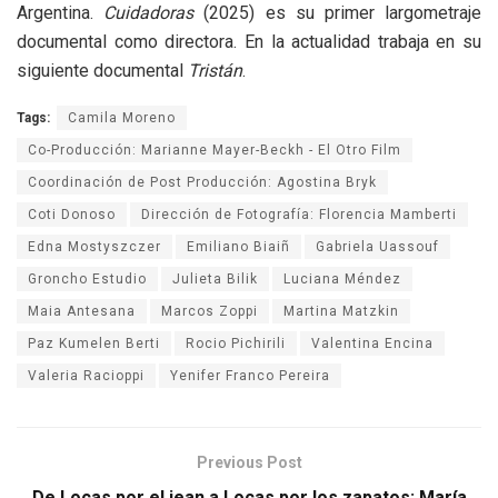
Argentina.
Cuidadoras
(2025) es su primer largometraje
documental como directora. En la actualidad trabaja en su
siguiente documental
Tristán
.
Tags:
Camila Moreno
Co-Producción: Marianne Mayer-Beckh - El Otro Film
Coordinación de Post Producción: Agostina Bryk
Coti Donoso
Dirección de Fotografía: Florencia Mamberti
Edna Mostyszczer
Emiliano Biaiñ
Gabriela Uassouf
Groncho Estudio
Julieta Bilik
Luciana Méndez
Maia Antesana
Marcos Zoppi
Martina Matzkin
Paz Kumelen Berti
Rocio Pichirili
Valentina Encina
Valeria Racioppi
Yenifer Franco Pereira
Previous Post
De Locas por el jean a Locas por los zapatos: María