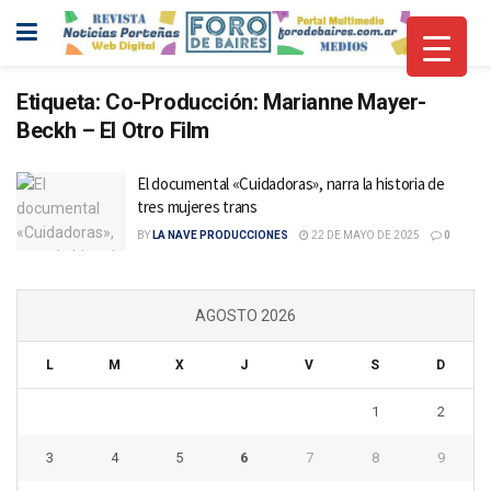
Etiqueta:
Co-Producción: Marianne Mayer-
Beckh – El Otro Film
El documental «Cuidadoras», narra la historia de
tres mujeres trans
BY
LA NAVE PRODUCCIONES
22 DE MAYO DE 2025
0
AGOSTO 2026
L
M
X
J
V
S
D
1
2
3
4
5
6
7
8
9