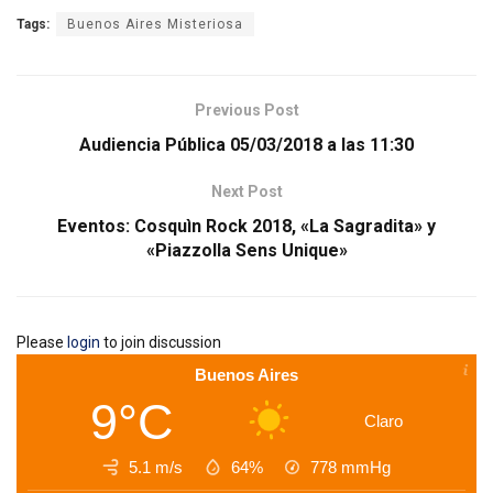
Tags:
Buenos Aires Misteriosa
Previous Post
Audiencia Pública 05/03/2018 a las 11:30
Next Post
Eventos: Cosquìn Rock 2018, «La Sagradita» y
«Piazzolla Sens Unique»
Please
login
to join discussion
Buenos Aires
9°C
Claro
5.1 m/s
64%
778
mmHg