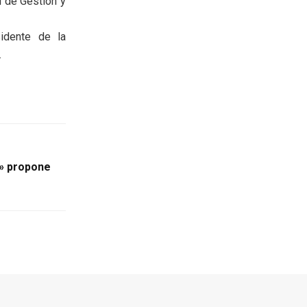
l de Gestión y
sidente de la
.
» propone