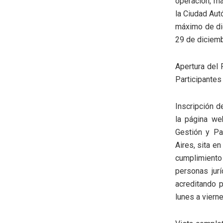
operación, ma
la Ciudad Aut
máximo de die
29 de diciemb
Apertura del 
Participantes
Inscripción d
la página we
Gestión y Pa
Aires, sita en
cumplimiento
personas jur
acreditando p
lunes a viern