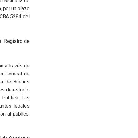
n Bicicleta de
, por un plazo
BOCBA 5284 del
el Registro de
ón a través de
ón General de
oma de Buenos
 es de estricto
 Pública. Las
antes legales
ón al público: