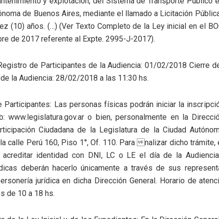
ntenimiento y explotación, del Sistema de Transporte Público e
ónoma de Buenos Aires, mediante el llamado a Licitación Pública
z (10) años. (…) (Ver Texto Completo de la Ley inicial en el 
re de 2017 referente al Expte. 2995-J-2017).
Registro de Participantes de la Audiencia: 01/02/2018 Cierre d
 de la Audiencia: 28/02/2018 a las 11:30 hs.
e Participantes: Las personas físicas podrán iniciar la inscripci
b: www.legislatura.gov.ar o bien, personalmente en la Direcci
rticipación Ciudadana de la Legislatura de la Ciudad Autón
 la calle Perú 160, Piso 1°, Of. 110. Para nalizar dicho trámite,
 acreditar identidad con DNI, LC o LE el día de la Audiencia
ídicas deberán hacerlo únicamente a través de sus represent
ersonería jurídica en dicha Dirección General. Horario de atenci
es de 10 a 18 hs.