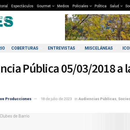
torial
Espectàculos
Gourmet
Medios
Policiales
Polìtica
Salud
So
RIO
COBERTURAS
ENTREVISTAS
MISCELÁNEAS
IC
ncia Pública 05/03/2018 a l
ve Producciones
18 de julio de 2023
in
Audiencias Públicas
,
Socie
6:00
17:00
18:00
19:00
20:00
21:00
22:00
23
3°C
12°C
12°C
10°C
10°C
9°C
8°C
7