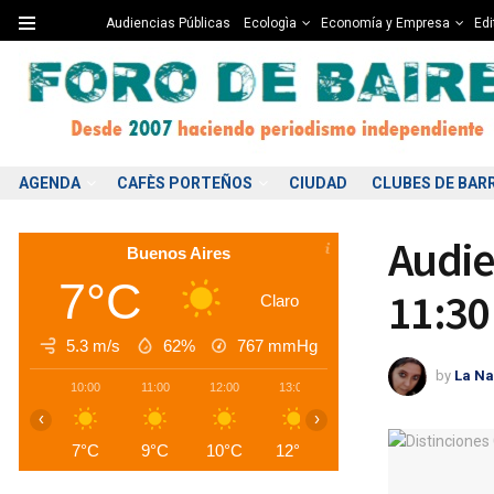
Audiencias Públicas
Ecologìa
Economía y Empresa
Edi
AGENDA
CAFÈS PORTEÑOS
CIUDAD
CLUBES DE BAR
Audie
Buenos Aires
7°C
11:30
Claro
5.3 m/s
62%
767
mmHg
by
La Na
10:00
11:00
12:00
13:00
14:00
15:00
1
‹
›
7°C
9°C
10°C
12°C
13°C
13°C
1