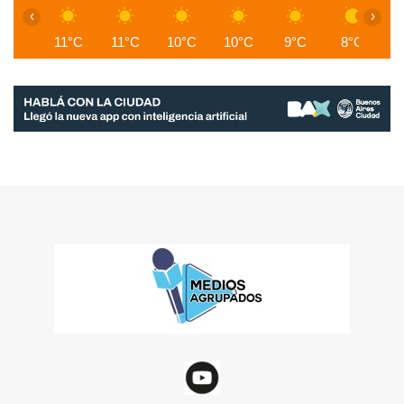
‹
›
11°C
11°C
10°C
10°C
9°C
8°C