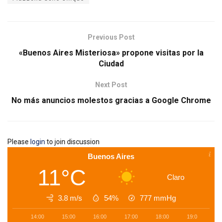
Previous Post
«Buenos Aires Misteriosa» propone visitas por la
Ciudad
Next Post
No más anuncios molestos gracias a Google Chrome
Please
login
to join discussion
Buenos Aires
11°C
Claro
3.8 m/s
54%
777
mmHg
14:00
15:00
16:00
17:00
18:00
19:00
2