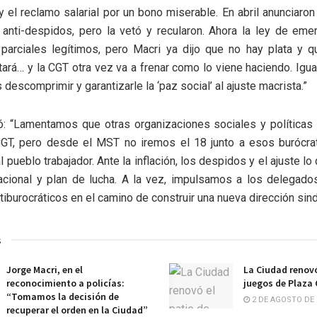
y el reclamo salarial por un bono miserable. En abril anunciaron
 anti-despidos, pero la vetó y recularon. Ahora la ley de eme
 parciales legítimos, pero Macri ya dijo que no hay plata y q
tará… y la CGT otra vez va a frenar como lo viene haciendo. Igua
 descomprimir y garantizarle la ‘paz social’ al ajuste macrista.”
ó: “Lamentamos que otras organizaciones sociales y políticas 
CGT, pero desde el MST no iremos el 18 junto a esos burócra
l pueblo trabajador. Ante la inflación, los despidos y el ajuste lo
acional y plan de lucha. A la vez, impulsamos a los delegados
tiburocráticos en el camino de construir una nueva dirección sindi
s
Jorge Macri, en el
La Ciudad renovó
reconocimiento a policías:
juegos de Plaza
“Tomamos la decisión de
2 DE AGOSTO DE 
recuperar el orden en la Ciudad”