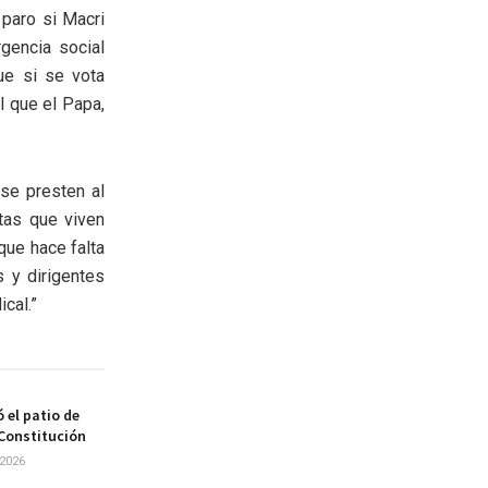
 paro si Macri
rgencia social
ue si se vota
l que el Papa,
se presten al
tas que viven
 que hace falta
 y dirigentes
cal.”
 el patio de
 Constitución
2026