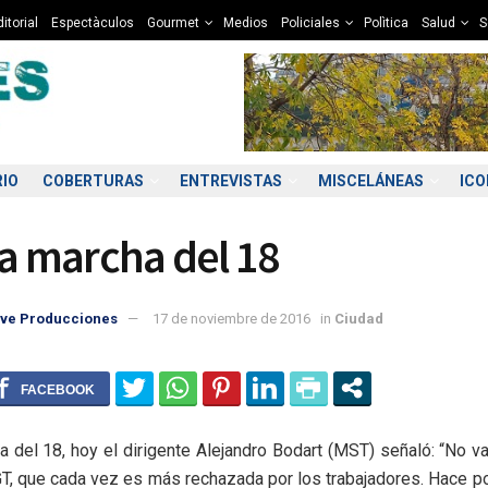
itorial
Espectàculos
Gourmet
Medios
Policiales
Polìtica
Salud
S
RIO
COBERTURAS
ENTREVISTAS
MISCELÁNEAS
IC
la marcha del 18
ve Producciones
17 de noviembre de 2016
in
Ciudad
3:00
00:00
01:00
02:00
03:00
04:00
05:00
06
9°C
9°C
9°C
8°C
8°C
8°C
8°C
8
a del 18, hoy el dirigente Alejandro Bodart (MST) señaló: “No v
CGT, que cada vez es más rechazada por los trabajadores. Hace p