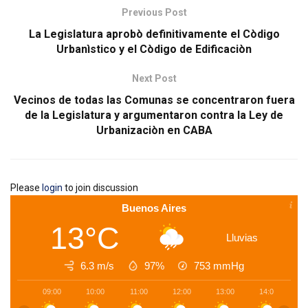
Previous Post
La Legislatura aprobò definitivamente el Còdigo
Urbanìstico y el Còdigo de Edificaciòn
Next Post
Vecinos de todas las Comunas se concentraron fuera
de la Legislatura y argumentaron contra la Ley de
Urbanizaciòn en CABA
Please
login
to join discussion
Buenos Aires
13°C
Lluvias
6.3 m/s
97%
753
mmHg
09:00
10:00
11:00
12:00
13:00
14:00
1