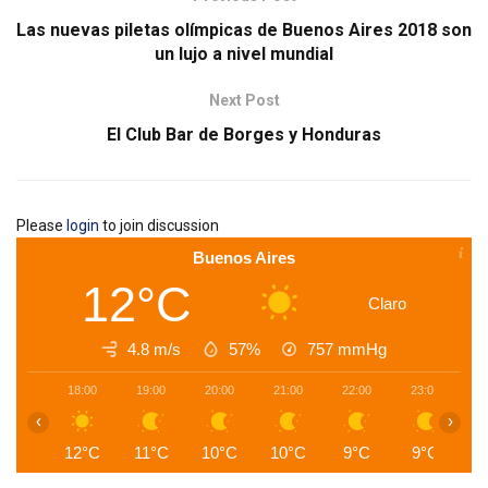
Las nuevas piletas olímpicas de Buenos Aires 2018 son
un lujo a nivel mundial
Next Post
El Club Bar de Borges y Honduras
Please
login
to join discussion
Buenos Aires
12°C
Claro
4.8 m/s
57%
757
mmHg
18:00
19:00
20:00
21:00
22:00
23:00
0
‹
›
12°C
11°C
10°C
10°C
9°C
9°C