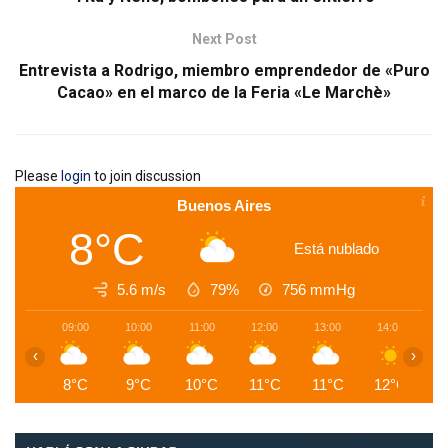
Next Post
Entrevista a Rodrigo, miembro emprendedor de «Puro
Cacao» en el marco de la Feria «Le Marchè»
Please
login
to join discussion
Buenos Aires
8°C
Está nublado
5.6 m/s
79%
756
mmHg
09:00
10:00
11:00
12:00
13:00
14:00
1
‹
›
8°C
9°C
10°C
11°C
11°C
12°C
1