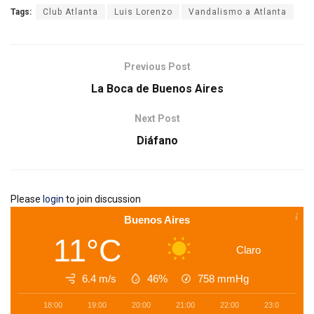
Tags:
Club Atlanta
Luis Lorenzo
Vandalismo a Atlanta
Previous Post
La Boca de Buenos Aires
Next Post
Diáfano
Please
login
to join discussion
Buenos Aires
11°C
Claro
6.4 m/s
46%
758
mmHg
18:00
19:00
20:00
21:00
22:00
23:00
0