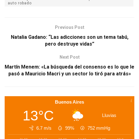
auto robado
Previous Post
Natalia Gadano: “Las adicciones son un tema tabú,
pero destruye vidas”
Next Post
Martín Menem: «La búsqueda del consenso es lo que le
pasó a Mauricio Macri y un sector lo tiró para atrás»
Buenos Aires
13°C
Lluvias
6.7 m/s
99%
752
mmHg