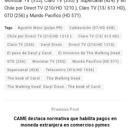
Movistar TV (355), Claro TV (330) y Supercanal (424) y en
Chile por Direct TV (210/HD 1210 ), Claro TV (13/ 613 HD),
GTD (256) y Mundo Pacifico (HD 571) .
Tags:
Agustín Moro (pulpo PR)
Cablevisión (57/HD 658)
Chile por Direct TV (210/HD 1210 )
Claro TV (13/ 613 HD)
Claro TV (330)
Daryl Dixon
Direct TV (210/HD 1210)
El paso de Daryl y Carol
El Universo de The Walking Dead
GTD (256)
Movistar TV (355)
Mundo Pacifico (HD 571)
Supercanal (424)
Telecentro (416/HD 1036)
The book of Carol
The Walking Dead
The Walking Dead: Daryl Dixon - The book of Carol
Previous Post
CAME destaca normativa que habilita pagos en
moneda extranjera en comercios pymes