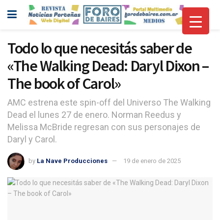
Todo lo que necesitás saber de
«The Walking Dead: Daryl Dixon –
The book of Carol»
AMC estrena este spin-off del Universo The Walking
Dead el lunes 27 de enero. Norman Reedus y
Melissa McBride regresan con sus personajes de
Daryl y Carol.
by
La Nave Producciones
19 de enero de 2025