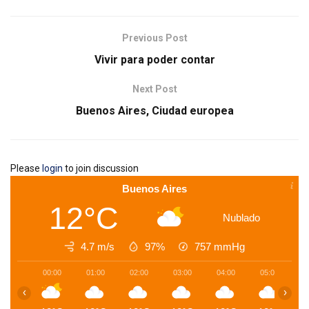
Previous Post
Vivir para poder contar
Next Post
Buenos Aires, Ciudad europea
Please
login
to join discussion
Buenos Aires
12°C
Nublado
4.7 m/s
97%
757
mmHg
00:00
01:00
02:00
03:00
04:00
05:00
0
‹
›