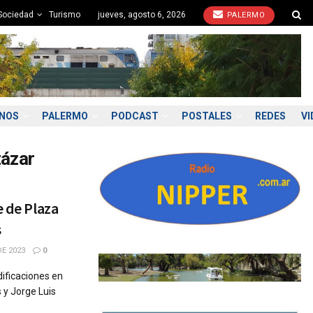
Sociedad
Turismo
jueves, agosto 6, 2026
PALERMO
ONOS
PALERMO
PODCAST
POSTALES
REDES
VI
tázar
e de Plaza
s
E 2023
0
ificaciones en
 y Jorge Luis