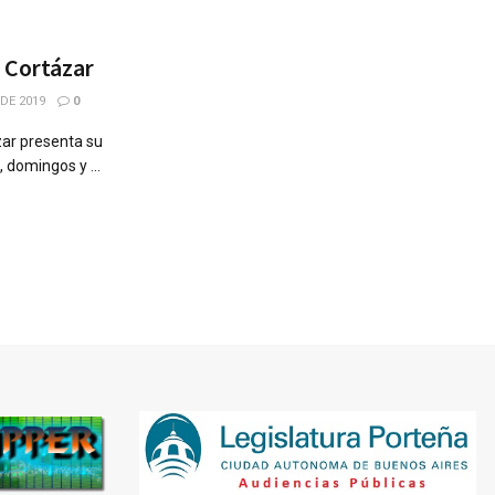
o Cortázar
DE 2019
0
ázar presenta su
 domingos y ...