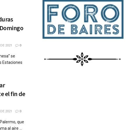
duras
e Domingo
DE 2021
0
 mesa” se
s Estaciones
ar
 el fin de
DE 2021
0
e Palermo, que
a al aire ...