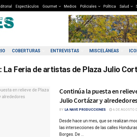
ditorial
Espectàculos
Gourmet
Medios
Policiales
Polìtica
Salud
RIO
COBERTURAS
ENTREVISTAS
MISCELÁNEAS
IC
:
La Feria de artistas de Plaza Julio Cor
Continúa la puesta en reliev
Julio Cortázar y alrededore
BY
LA NAVE PRODUCCIONES
6 DE AGOSTO D
Desde hace un mes, que se realizan mod
las intersecciones de las calles Honduras
Borges. De ...