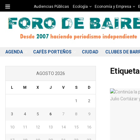
Audiencias Públicas
Ecologìa
Economía y Empresa
E
AGENDA
CAFÈS PORTEÑOS
CIUDAD
CLUBES DE BAR
Etiqueta
AGOSTO 2026
L
M
X
J
V
S
D
1
2
3
4
5
6
7
8
9
10
11
12
13
14
15
16