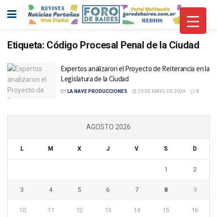
Etiqueta:
Código Procesal Penal de la Ciudad
Expertos analizaron el Proyecto de Reiterancia en la
Legislatura de la Ciudad
BY
LA NAVE PRODUCCIONES
20 DE MAYO DE 2024
0
AGOSTO 2026
L
M
X
J
V
S
D
1
2
3
4
5
6
7
8
9
10
11
12
13
14
15
16