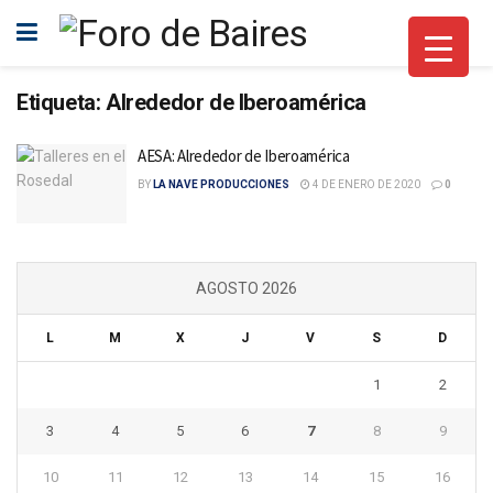
Etiqueta:
Alrededor de Iberoamérica
AESA: Alrededor de Iberoamérica
BY
LA NAVE PRODUCCIONES
4 DE ENERO DE 2020
0
AGOSTO 2026
L
M
X
J
V
S
D
1
2
3
4
5
6
7
8
9
10
11
12
13
14
15
16