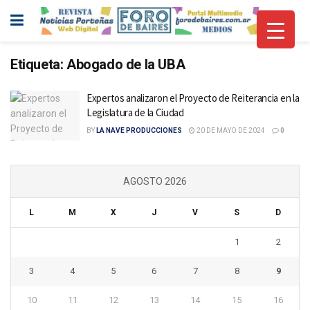
Etiqueta:
Abogado de la UBA
Expertos analizaron el Proyecto de Reiterancia en la
Legislatura de la Ciudad
BY
LA NAVE PRODUCCIONES
20 DE MAYO DE 2024
0
AGOSTO 2026
L
M
X
J
V
S
D
1
2
3
4
5
6
7
8
9
10
11
12
13
14
15
16