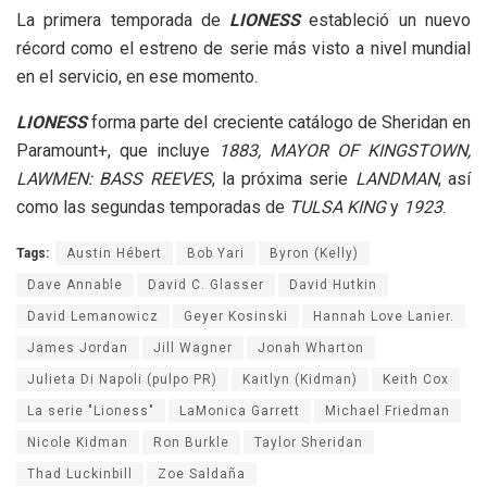
La primera temporada de
LIONESS
estableció un nuevo
récord como el estreno de serie más visto a nivel mundial
en el servicio, en ese momento.
LIONESS
forma parte del creciente catálogo de Sheridan en
Paramount+, que incluye
1883, MAYOR OF KINGSTOWN,
LAWMEN: BASS REEVES
, la próxima serie
LANDMAN
, así
como las segundas temporadas de
TULSA KING
y
1923
.
Tags:
Austin Hébert
Bob Yari
Byron (Kelly)
Dave Annable
David C. Glasser
David Hutkin
David Lemanowicz
Geyer Kosinski
Hannah Love Lanier.
James Jordan
Jill Wagner
Jonah Wharton
Julieta Di Napoli (pulpo PR)
Kaitlyn (Kidman)
Keith Cox
La serie "Lioness"
LaMonica Garrett
Michael Friedman
Nicole Kidman
Ron Burkle
Taylor Sheridan
Thad Luckinbill
Zoe Saldaña