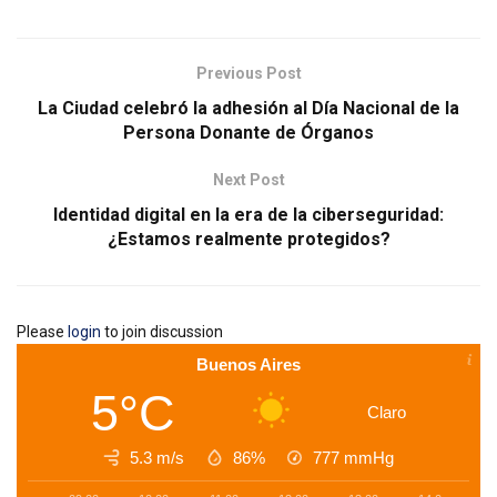
Previous Post
La Ciudad celebró la adhesión al Día Nacional de la
Persona Donante de Órganos
Next Post
Identidad digital en la era de la ciberseguridad:
¿Estamos realmente protegidos?
Please
login
to join discussion
Buenos Aires
5°C
Claro
5.3 m/s
86%
777
mmHg