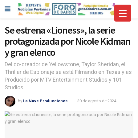
Se estrena «Lioness», la serie
protagonizada por Nicole Kidman
y gran elenco
Del co-creador de Yellowstone, Taylor Sheridan, el
Thriller de Espionaje se está Filmando en Texas y es
Producido por MTV Entertainment Studios y 101
Studios.
by
La Nave Producciones
30 de agosto de 2024