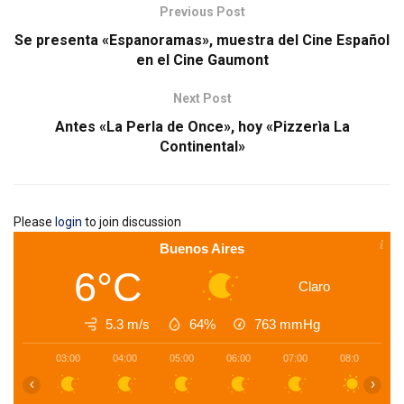
Previous Post
Se presenta «Espanoramas», muestra del Cine Español
en el Cine Gaumont
Next Post
Antes «La Perla de Once», hoy «Pizzerìa La
Continental»
Please
login
to join discussion
Buenos Aires
6°C
Claro
5.3 m/s
64%
763
mmHg
03:00
04:00
05:00
06:00
07:00
08:00
0
‹
›