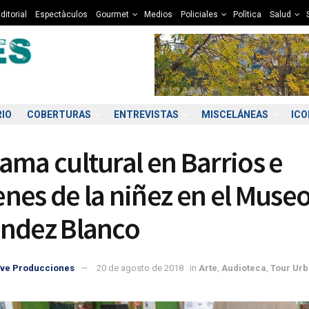
ditorial
Espectàculos
Gourmet
Medios
Policiales
Polìtica
Salud
RIO
COBERTURAS
ENTREVISTAS
MISCELÁNEAS
IC
ama cultural en Barrios e
nes de la niñez en el Muse
ndez Blanco
0:00
01:00
02:00
03:00
04:00
05:00
06:00
07
ve Producciones
20 de agosto de 2018
in
Arte
,
Audioteca
,
Tour Ur
8°C
8°C
7°C
7°C
7°C
6°C
6°C
5