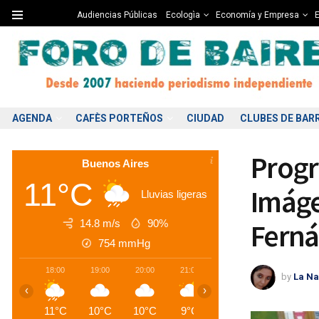
Audiencias Públicas
Ecologìa
Economía y Empresa
E
AGENDA
CAFÈS PORTEÑOS
CIUDAD
CLUBES DE BAR
Progr
Buenos Aires
11°C
Imáge
Lluvias ligeras
14.8 m/s
90%
Ferná
754
mmHg
18:00
19:00
20:00
21:00
22:00
23:00
0
by
La Na
‹
›
11°C
10°C
10°C
9°C
9°C
8°C