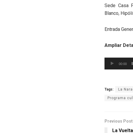
Sede Casa F
Blanco, Hipól
Entrada Gener
Ampliar Deta
Reproductor
00:00
de
audio
Tags:
La Nara
Programa cul
Previous Post
La Vuelt