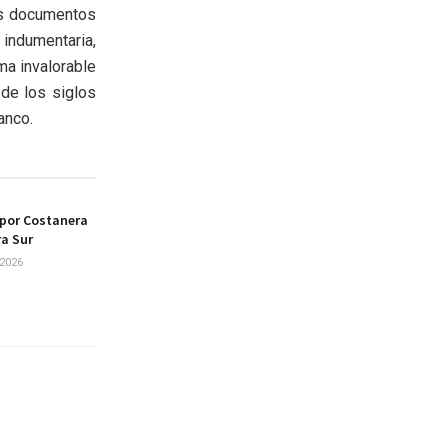
ros documentos
 indumentaria,
ma invalorable
 de los siglos
anco.
 por Costanera
ra Sur
2026