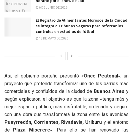
horario por el show de Lali
6 DE JUNIO DE 2026
El Registro de Alimentantes Morosos de la Ciudad
se integra a Tribunas Seguras para reforzar los
controles en estadios de fútbol
18 DE MAYO DE 2026
Así, el gobierno porteño presentó «
Once Peatonal
«, un
proyecto que pretende transformar uno de los barrios más
comerciales y confluìdos de la ciudad de
Buenos Aires
y
según explicaron, el objetivo es que la zona «tenga más y
mejor espacio público, más disfrutable, ordenado y seguro
con una obra que transformará la zona entre las avenidas
Pueyrredón, Corrientes, Rivadavia, Uriburu
y el entorno
de
Plaza Miserere
«. Para ello se han renovado las