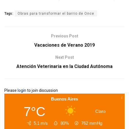
Tags:
Obras para transformar el barrio de Once
Previous Post
Vacaciones de Verano 2019
Next Post
Atención Veterinaria en la Ciudad Autónoma
Please
login
to join discussion
Buenos Aires
7°C
Claro
5.1 m/s
80%
762
mmHg