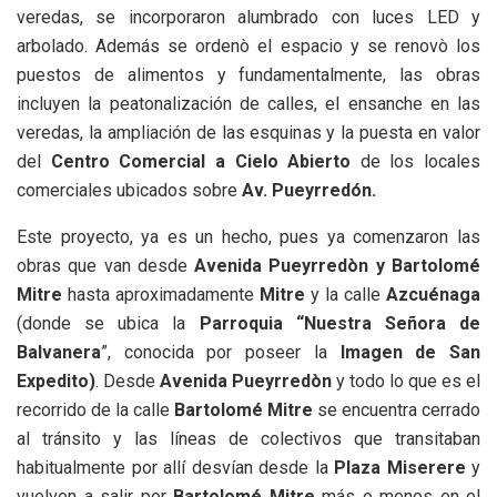
veredas, se incorporaron alumbrado con luces LED y
arbolado. Además se ordenò el espacio y se renovò los
puestos de alimentos y fundamentalmente, las obras
incluyen la peatonalización de calles, el ensanche en las
veredas, la ampliación de las esquinas y la puesta en valor
del
Centro Comercial a Cielo Abierto
de los locales
comerciales ubicados sobre
Av. Pueyrredón.
Este proyecto, ya es un hecho, pues ya comenzaron las
obras que van desde
Avenida Pueyrredòn y Bartolomé
Mitre
hasta aproximadamente
Mitre
y la calle
Azcuénaga
(donde se ubica la
Parroquia “Nuestra Señora de
Balvanera
”, conocida por poseer la
Imagen de San
Expedito)
. Desde
Avenida Pueyrredòn
y todo lo que es el
recorrido de la calle
Bartolomé Mitre
se encuentra cerrado
al tránsito y las líneas de colectivos que transitaban
habitualmente por allí desvían desde la
Plaza Miserere
y
vuelven a salir por
Bartolomé Mitre
más o menos en el