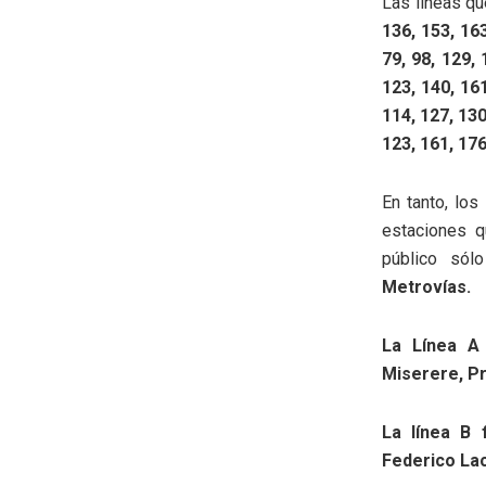
Las líneas qu
136, 153, 163
79, 98, 129, 
123, 140, 161
114, 127, 130
123, 161, 17
En tanto, los
estaciones q
público sól
Metrovías.
La Línea A
Miserere, P
La línea B 
Federico La