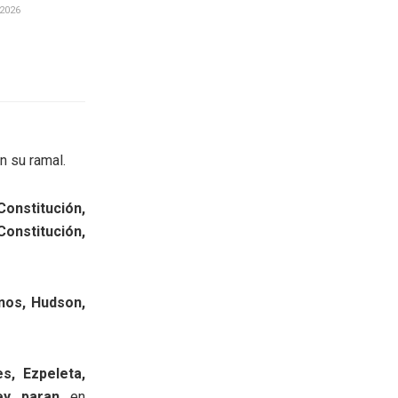
2026
n su ramal.
Constitución,
Constitución,
anos, Hudson,
s, Ezpeleta,
ey paran
en