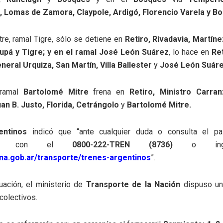
, Lomas de Zamora, Claypole, Ardigó, Florencio Varela y B
itre, ramal Tigre, sólo se detiene en
Retiro, Rivadavia, Martíne
rupá y Tigre; y en el ramal José León Suárez
, lo hace en
Ret
neral Urquiza, San Martín, Villa Ballester
y
José León Suáre
 ramal
Bartolomé Mitre
frena en
Retiro, Ministro Carran
an B. Justo, Florida, Cetrángolo
y
Bartolomé Mitre.
entinos
indicó que “ante cualquier duda o consulta el pa
arse con el
0800-222-TREN (8736)
o ingr
na.gob.ar/transporte/trenes-argentinos
”.
uación, el ministerio de
Transporte de la Nación
dispuso u
colectivos.