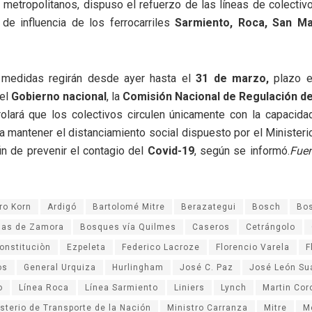
 metropolitanos, dispuso el refuerzo de las líneas de colecti
 de influencia de los ferrocarriles
Sarmiento, Roca, San Mar
 medidas regirán desde ayer hasta el
31 de marzo,
plazo e
del
Gobierno nacional
, la
Comisión Nacional de Regulación de
olará que los colectivos circulen únicamente con la capacida
a mantener el distanciamiento social dispuesto por el Minister
in de prevenir el contagio del
Covid-19
, según se informó.
Fuen
ro Korn
Ardigó
Bartolomé Mitre
Berazategui
Bosch
Bo
as de Zamora
Bosques vía Quilmes
Caseros
Cetrángolo
onstituciòn
Ezpeleta
Federico Lacroze
Florencio Varela
F
os
General Urquiza
Hurlingham
José C. Paz
José León Su
o
Línea Roca
Línea Sarmiento
Liniers
Lynch
Martin Co
sterio de Transporte de la Nación
Ministro Carranza
Mitre
M