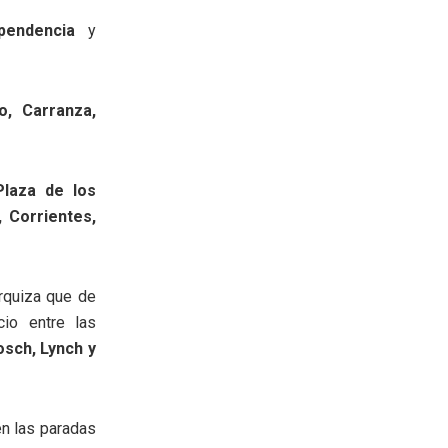
ependencia
y
o, Carranza,
Plaza de los
 Corrientes,
rquiza que de
cio entre las
sch, Lynch y
en las paradas