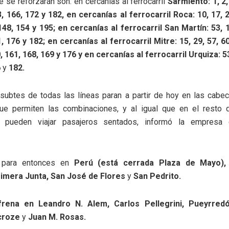
e se reforzarán son: en cercanías al ferrocarril
Sarmiento: 1, 2, 
, 166, 172 y 182, en cercanías al ferrocarril Roca: 10, 17, 2
148, 154 y 195; en cercanías al ferrocarril San Martín: 53, 
, 176 y 182; en cercanías al ferrocarril Mitre: 15, 29, 57, 60
, 161, 168, 169 y 176 y en cercanías al ferrocarril Urquiza: 53
6
y
182.
 subtes de todas las líneas paran a partir de hoy en las cabe
ue permiten las combinaciones, y al igual que en el resto d
o pueden viajar pasajeros sentados, informó la empresa c
para entonces en
Perú (está cerrada Plaza de Mayo),
rimera Junta, San José de Flores
y
San Pedrito.
frena en Leandro N. Alem, Carlos Pellegrini, Pueyrred
croze
y
Juan M. Rosas.