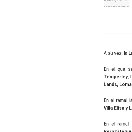
A su vez, la
L
En el que se
Temperley, 
Lanús, Loma
En el ramal l
Villa Elisa y 
En el ramal
Berazategu