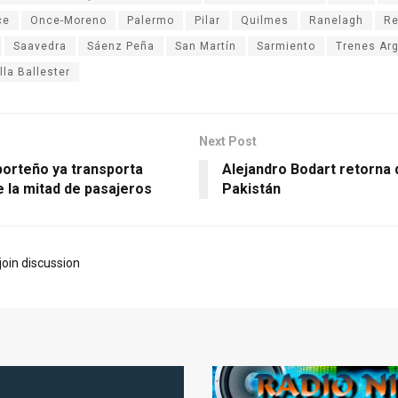
ce
Once-Moreno
Palermo
Pilar
Quilmes
Ranelagh
Re
Saavedra
Sáenz Peña
San Martín
Sarmiento
Trenes Ar
lla Ballester
Next Post
porteño ya transporta
Alejandro Bodart retorna 
 la mitad de pasajeros
Pakistán
join discussion