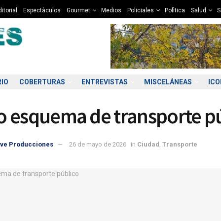
itorial
Espectàculos
Gourmet
Medios
Policiales
Polìtica
Salud
S
RIO
COBERTURAS
ENTREVISTAS
MISCELÁNEAS
IC
 esquema de transporte p
ve Producciones
26 de mayo de 2026
in
Ciudad
,
Transporte
2:00
13:00
14:00
15:00
16:00
17:00
18:00
19
0°C
11°C
12°C
12°C
12°C
12°C
12°C
1