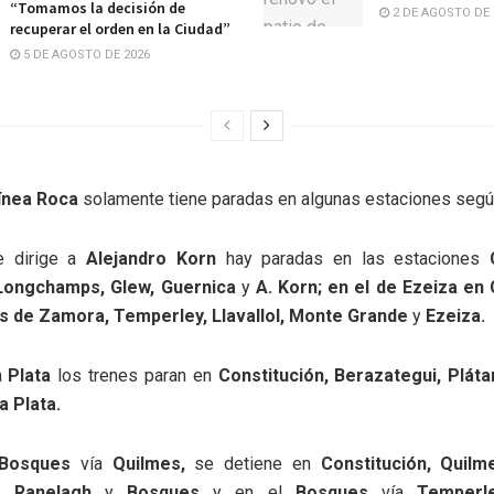
“Tomamos la decisión de
2 DE AGOSTO DE 
recuperar el orden en la Ciudad”
5 DE AGOSTO DE 2026
ínea Roca
solamente tiene paradas en algunas estaciones segú
 dirige a
Alejandro Korn
hay paradas en las estaciones
Longchamps, Glew, Guernica
y
A. Korn; en el de Ezeiza en 
s de Zamora, Temperley, Llavallol, Monte Grande
y
Ezeiza.
a
Plata
los trenes paran en
Constitución, Berazategui, Plát
La Plata.
Bosques
vía
Quilmes,
se detiene en
Constitución, Quilme
i, Ranelagh
y
Bosques
y en el
Bosques
vía
Temperl