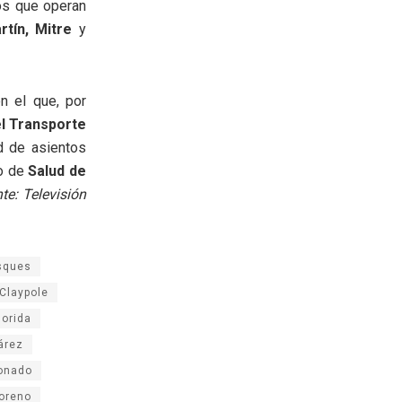
vos que operan
tín, Mitre
y
n el que, por
l Transporte
d de asientos
io de
Salud de
te: Televisión
sques
Claypole
lorida
árez
ronado
oreno