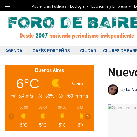
Audiencias Públicas
Ecologìa
Economía y Empresa
Ed
AGENDA
CAFÈS PORTEÑOS
CIUDAD
CLUBES DE BAR
Nuevo
Buenos Aires
6°C
Claro
by
La Na
5.4 m/s
86%
760
mmHg
06:00
07:00
08:00
09:00
10:00
11:00
1
‹
›
6°C
5°C
5°C
6°C
7°C
9°C
1