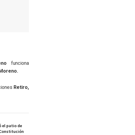
eno
funciona
 Moreno.
ciones
Retiro,
 el patio de
 Constitución