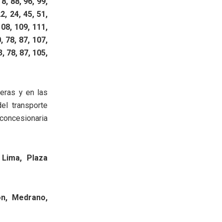
8, 88, 96, 99,
2, 24, 45, 51,
108, 109, 111,
, 78, 87, 107,
, 78, 87, 105,
ceras y en las
el transporte
oncesionaria
 Lima, Plaza
ón, Medrano,