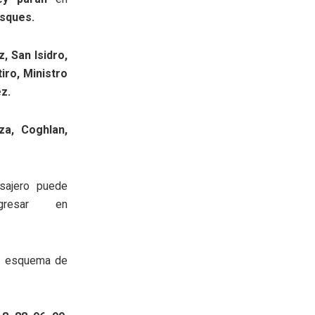
osques.
z, San Isidro,
iro, Ministro
z.
za, Coghlan,
sajero puede
esar en
n esquema de