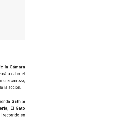
de la Cámara
ará a cabo el
n una carroza,
e la acción.
 tienda
Gath &
eria, El Gato
el recorrido en