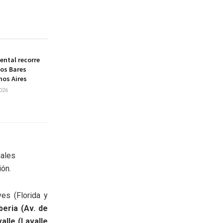
ental recorre
los Bares
nos Aires
026
uales
ión.
ves (Florida y
beria (Av. de
alle (Lavalle