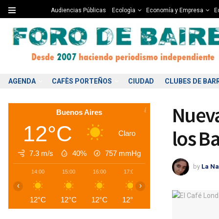
Audiencias Públicas
Ecologìa
Economía y Empresa
Ed
AGENDA
CAFÈS PORTEÑOS
CIUDAD
CLUBES DE BAR
Nueva
Buenos Aires
12°C
los B
Claro
7.3 m/s
40%
757
mmHg
by
La Na
14:00
15:00
16:00
17:00
18:00
19:00
2
‹
›
12°C
12°C
12°C
12°C
11°C
10°C