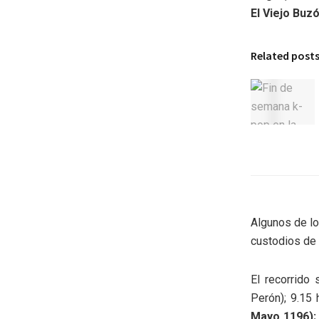
El Viejo Buz
Related post
Algunos de lo
custodios de 
El recorrido 
Perón); 9.15
Mayo 1196); 