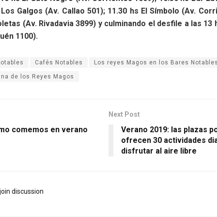
 Los Galgos (Av. Callao 501); 11.30 hs El Símbolo (Av. Corr
letas (Av. Rivadavia 3899) y culminando el desfile a las 13 
uén 1100).
otables
Cafés Notables
Los reyes Magos en los Bares Notable
ana de los Reyes Magos
Next Post
ómo comemos en verano
Verano 2019: las plazas p
ofrecen 30 actividades di
disfrutar al aire libre
join discussion