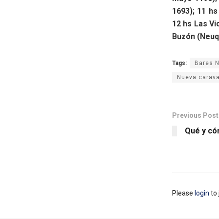
1693); 11 hs
12 hs Las Vio
Buzón (Neuq
Tags:
Bares N
Nueva carav
Previous Post
Qué y c
Please
login
to 