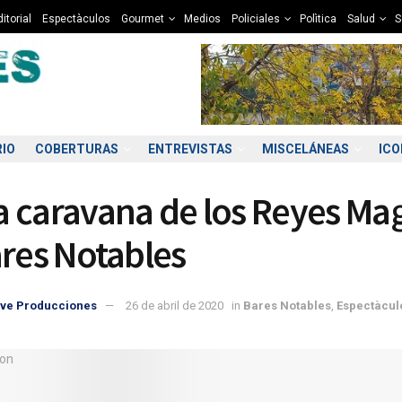
itorial
Espectàculos
Gourmet
Medios
Policiales
Polìtica
Salud
S
RIO
COBERTURAS
ENTREVISTAS
MISCELÁNEAS
IC
 caravana de los Reyes Ma
ares Notables
ve Producciones
26 de abril de 2020
in
Bares Notables
,
Espectàcul
0:00
21:00
22:00
23:00
00:00
01:00
02:00
03
9°C
9°C
8°C
8°C
7°C
7°C
7°C
6