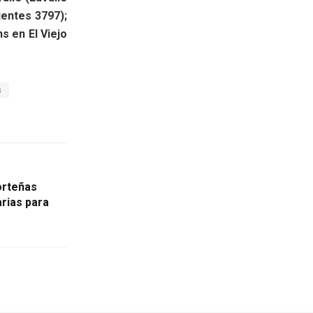
ientes 3797);
hs en El Viejo
s
orteñas
arias para