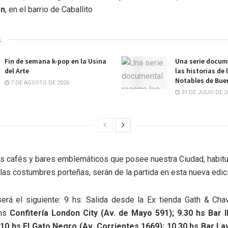
ón
, en el barrio de Caballito
s
Fin de semana k-pop en la Usina
Una serie docum
del Arte
las historias de 
Notables de Bue
7 DE AGOSTO DE 2026
31 DE JULIO DE 2
s cafés y bares emblemáticos que posee nuestra Ciudad, habit
las costumbres porteñas, serán de la partida en esta nueva edic
será el siguiente: 9 hs: Salida desde la Ex tienda Gath & Cha
 hs
Confitería London City (Av. de Mayo 591); 9.30 hs Bar I
10 hs El Gato Negro (Av. Corrientes 1669); 10.30 hs Bar Lav