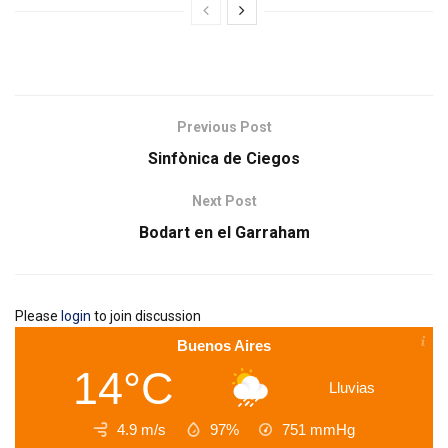
Previous Post
Sinfònica de Ciegos
Next Post
Bodart en el Garraham
Please
login
to join discussion
Buenos Aires
14°C
Lluvias
4.9 m/s
97%
751
mmHg