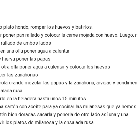
 o plato hondo, romper los huevos y batirlos.
r poner pan rallado y colocar la carne mojada con huevo. Luego, mo
an rallado de ambos lados
 en una olla poner agua a calentar
 hierva poner las papas
 otra olla poner agua a calentar y colocar los huevos
er las zanahorias
rola grande mezclar las papas y la zanahoria, arvejas y condime
salada rusa
lo en la heladera hasta unos 15 minutos
na sartén con aceite para ya cocinar las milanesas que ya hemo
én bien doradas sacarla y ponerla de otro lado así una y una
ir los platos de milanesa y la ensalada rusa