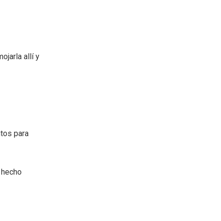
jarla allí y
ntos para
s hecho