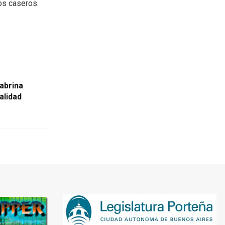
os caseros.
Sabrina
alidad