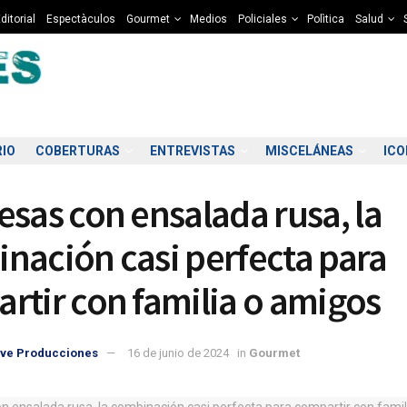
ditorial
Espectàculos
Gourmet
Medios
Policiales
Polìtica
Salud
RIO
COBERTURAS
ENTREVISTAS
MISCELÁNEAS
IC
esas con ensalada rusa, la
nación casi perfecta para
rtir con familia o amigos
2:00
23:00
00:00
01:00
02:00
03:00
04:00
05
ve Producciones
16 de junio de 2024
in
Gourmet
9°C
8°C
8°C
8°C
7°C
7°C
7°C
6