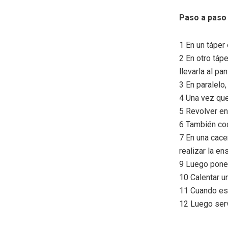
Paso a paso
1 En un táper
2 En otro tápe
llevarla al p
3 En paralelo,
4 Una vez que
5 Revolver en
6 También coc
7 En una cace
realizar la en
9 Luego poner
10 Calentar u
11 Cuando est
12 Luego serv