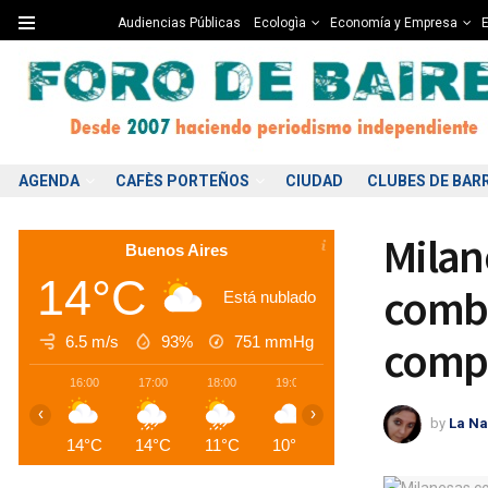
Audiencias Públicas
Ecologìa
Economía y Empresa
E
AGENDA
CAFÈS PORTEÑOS
CIUDAD
CLUBES DE BAR
Milan
Buenos Aires
14°C
combi
Está nublado
6.5 m/s
93%
751
mmHg
compa
16:00
17:00
18:00
19:00
20:00
21:00
2
‹
›
by
La Na
14°C
14°C
11°C
10°C
10°C
9°C