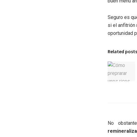
buen menú ant
Seguro es que,
si el anfitri
oportunidad pa
Related post
No obstant
remineraliz