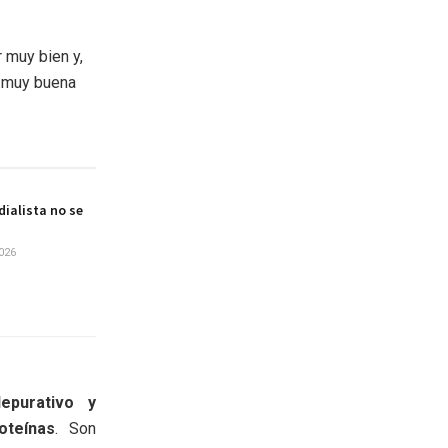
r muy bien y,
a muy buena
ialista no se
026
depurativo y
oteínas
. Son