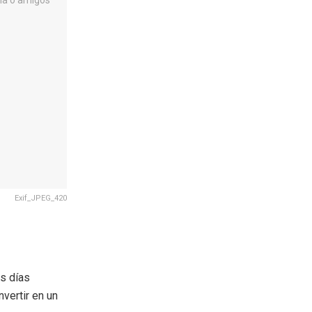
Exif_JPEG_420
s días
vertir en un