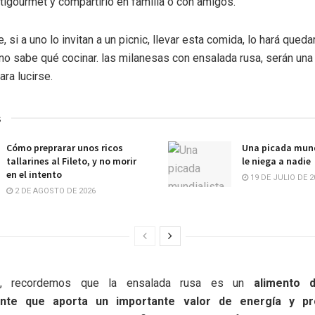
igourmet y compartirlo en familia o con amigos.
 si a uno lo invitan a un picnic, llevar esta comida, lo hará queda
ón no sabe qué cocinar. las milanesas con ensalada rusa, serán un
ra lucirse.
s
Cómo preprarar unos ricos
Una picada mund
tallarines al Fileto, y no morir
le niega a nadie
en el intento
19 DE JULIO DE 2
2 DE AGOSTO DE 2026
e, recordemos que la ensalada rusa es un
alimento 
ante que aporta un importante valor de energía y pr