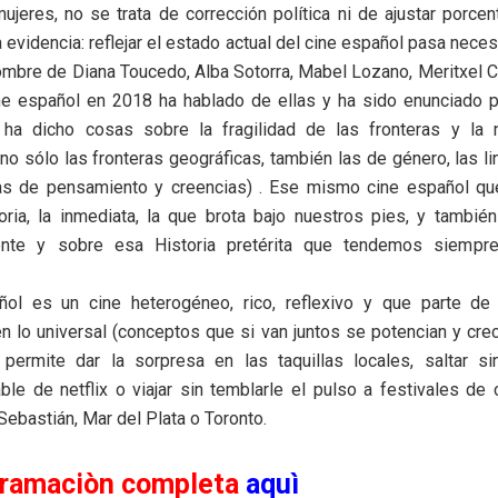
mujeres, no se trata de corrección política ni de ajustar porcen
 evidencia: reflejar el estado actual del cine español pasa nece
ombre de Diana Toucedo, Alba Sotorra, Mabel Lozano, Meritxel C
ne español en 2018 ha hablado de ellas y ha sido enunciado p
ha dicho cosas sobre la fragilidad de las fronteras y la
(no sólo las fronteras geográficas, también las de género, las lin
las de pensamiento y creencias) . Ese mismo cine español que
oria, la inmediata, la que brota bajo nuestros pies, y tambié
ente y sobre esa Historia pretérita que tendemos siempr
ñol es un cine heterogéneo, rico, reflexivo y que parte de 
n lo universal (conceptos que si van juntos se potencian y cre
permite dar la sorpresa en las taquillas locales, saltar s
le de netflix o viajar sin temblarle el pulso a festivales d
Sebastián, Mar del Plata o Toronto.
gramaciòn completa
aquì