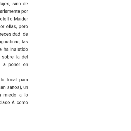
tajes, sino de
sariamente por
olell o Maider
or ellas, pero
 necesidad de
güísticas, las
 ha insistido
n sobre la del
e a poner en
lo local para
cen sanos), un
in miedo a lo
e clase A como