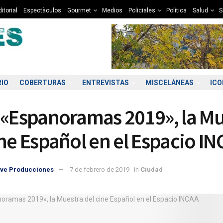
itorial
Espectàculos
Gourmet
Medios
Policiales
Polìtica
Salud
S
RIO
COBERTURAS
ENTREVISTAS
MISCELÁNEAS
IC
 «Espanoramas 2019», la Mu
ine Español en el Espacio I
ve Producciones
7 de febrero de 2019
in
Ciudad
6:00
17:00
18:00
19:00
20:00
21:00
22:00
23
2°C
12°C
11°C
10°C
9°C
9°C
8°C
8