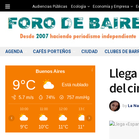
Audiencias Públicas
Ecologìa
Economía y Empresa
Ed
AGENDA
CAFÈS PORTEÑOS
CIUDAD
CLUBES DE BAR
Llega
Buenos Aires
9°C
del c
Está nublado
5.7 m/s
74%
757
mmHg
by
La Na
10:00
11:00
12:00
13:00
14:00
15:00
1
‹
›
9°C
10°C
11°C
11°C
12°C
12°C
1