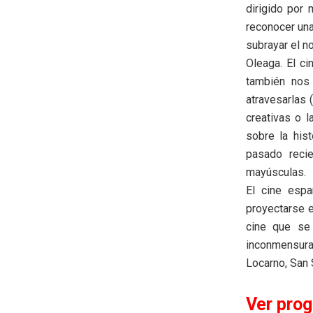
dirigido por 
reconocer una
subrayar el n
Oleaga. El ci
también nos 
atravesarlas 
creativas o 
sobre la hist
pasado reci
mayúsculas.
El cine espa
proyectarse e
cine que se 
inconmensurab
Locarno, San 
Ver pro