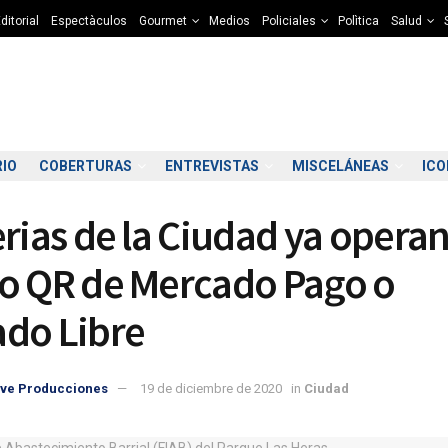
ditorial
Espectàculos
Gourmet
Medios
Policiales
Polìtica
Salud
RIO
COBERTURAS
ENTREVISTAS
MISCELÁNEAS
IC
erias de la Ciudad ya opera
o QR de Mercado Pago o
do Libre
1:00
22:00
23:00
00:00
01:00
02:00
03:00
04
ve Producciones
19 de diciembre de 2020
in
Ciudad
9°C
9°C
8°C
8°C
8°C
7°C
7°C
7