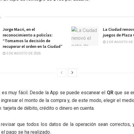
s
Jorge Macri, en el
La Ciudad renovó
reconocimiento a policías:
juegos de Plaza
“Tomamos la decisión de
2 DE AGOSTO DE 
recuperar el orden en la Ciudad”
5 DE AGOSTO DE 2026
R
es muy fácil. Desde la App se puede escanear el
QR
que se en
 ingresar el monto de la compra y, de este modo, elegir el med
 tarjeta de débito, crédito o dinero en cuenta.
revisar que todos los datos de la operación sean correctos, y
el pago se ha realizado.