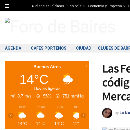
Audiencias Públicas
Ecologìa
Economía y Empresa
E
AGENDA
CAFÈS PORTEÑOS
CIUDAD
CLUBES DE BAR
Las F
Buenos Aires
14°C
códig
Lluvias ligeras
Merca
8.7 m/s
95%
751
mmHg
15:00
16:00
17:00
18:00
19:00
20:00
2
by
La Na
‹
›
14°C
14°C
14°C
11°C
10°C
10°C