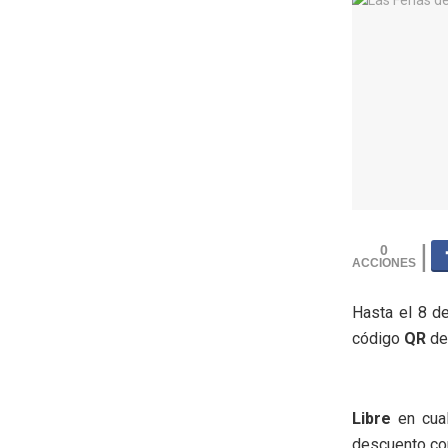
0
Hasta el 8 d
código
QR
des
Libre
en cual
descuento con