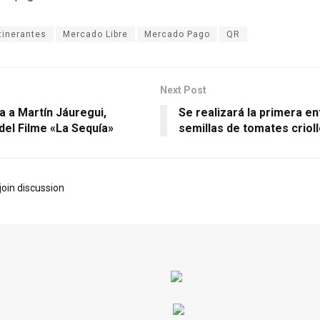
itinerantes
Mercado Libre
Mercado Pago
QR
Next Post
a a Martín Jáuregui,
Se realizará la primera e
del Filme «La Sequía»
semillas de tomates criol
join discussion