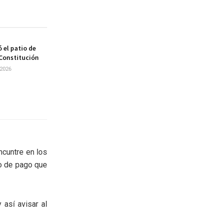
 el patio de
 Constitución
2026
cuntre en los
io de pago que
 así avisar al