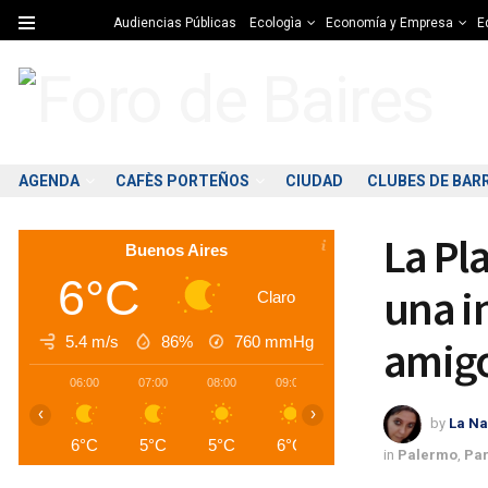
Audiencias Públicas
Ecologìa
Economía y Empresa
Ed
AGENDA
CAFÈS PORTEÑOS
CIUDAD
CLUBES DE BAR
La Pl
Buenos Aires
6°C
una i
Claro
5.4 m/s
86%
760
mmHg
amigo
06:00
07:00
08:00
09:00
10:00
11:00
1
‹
›
by
La Na
6°C
5°C
5°C
6°C
7°C
9°C
1
in
Palermo
,
Par