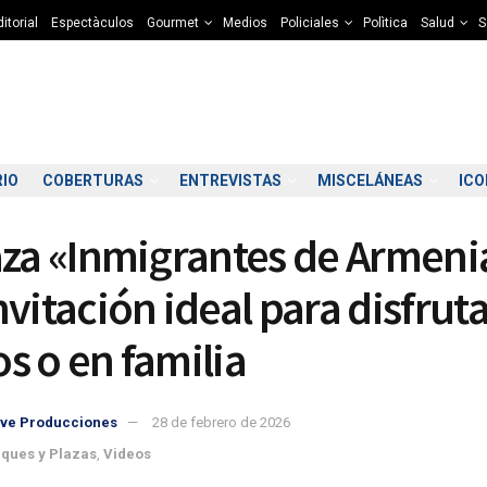
itorial
Espectàculos
Gourmet
Medios
Policiales
Polìtica
Salud
S
RIO
COBERTURAS
ENTREVISTAS
MISCELÁNEAS
IC
aza «Inmigrantes de Armeni
nvitación ideal para disfrut
s o en familia
2:00
13:00
14:00
15:00
16:00
17:00
18:00
19
ve Producciones
28 de febrero de 2026
0°C
11°C
12°C
12°C
12°C
12°C
12°C
1
ques y Plazas
,
Videos