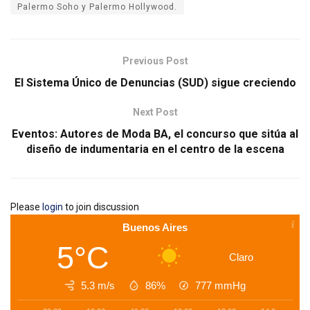
Palermo Soho y Palermo Hollywood.
Previous Post
El Sistema Único de Denuncias (SUD) sigue creciendo
Next Post
Eventos: Autores de Moda BA, el concurso que sitúa al
diseño de indumentaria en el centro de la escena
Please
login
to join discussion
Buenos Aires
5°C
Claro
5.3 m/s
86%
777
mmHg