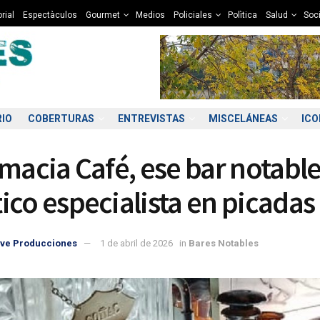
rial
Espectàculos
Gourmet
Medios
Policiales
Polìtica
Salud
Soc
RIO
COBERTURAS
ENTREVISTAS
MISCELÁNEAS
IC
rmacia Café, ese bar notabl
ico especialista en picadas
ve Producciones
1 de abril de 2026
in
Bares Notables
2:00
03:00
04:00
05:00
06:00
07:00
08:00
09
2°C
12°C
12°C
12°C
12°C
12°C
12°C
1