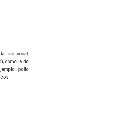
a tradicional,
o), como la de
jemplo: pollo
tros.