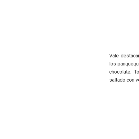
Vale destacar
los panqueque
chocolate. T
saltado con ve