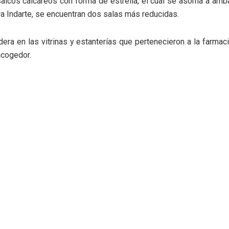
icos calcáreos con forma de estrella, el cual se asoma a amba
ra Indarte, se encuentran dos salas más reducidas.
era en las vitrinas y estanterías que pertenecieron a la farmac
acogedor.