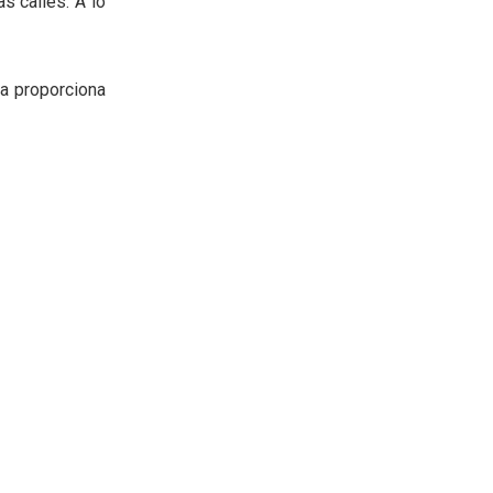
s calles. A lo
ia proporciona