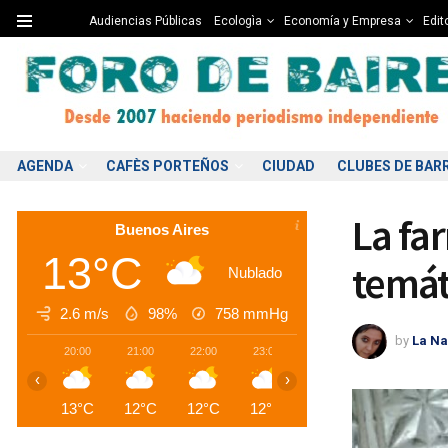
Audiencias Públicas
Ecologìa
Economía y Empresa
Edito
AGENDA
CAFÈS PORTEÑOS
CIUDAD
CLUBES DE BAR
La fa
Buenos Aires
13°C
temát
Nublado
2.6 m/s
98%
758
mmHg
by
La Na
20:00
21:00
22:00
23:00
00:00
01:00
0
‹
›
13°C
12°C
12°C
12°C
12°C
12°C
1