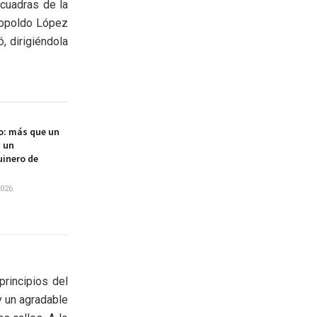
 cuadras de la
eopoldo López
, dirigiéndola
o: más que un
, un
uinero de
2026
principios del
y un agradable