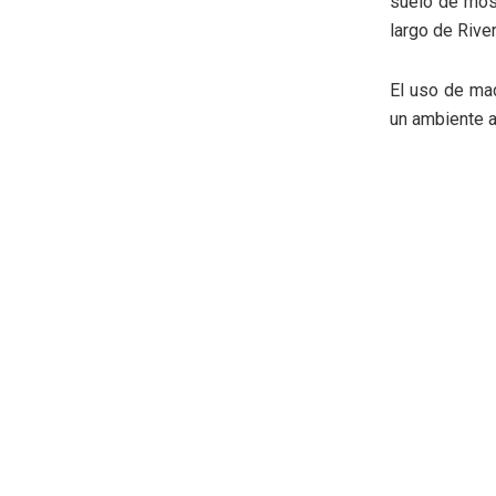
suelo de mosa
largo de Rive
El uso de mad
un ambiente 