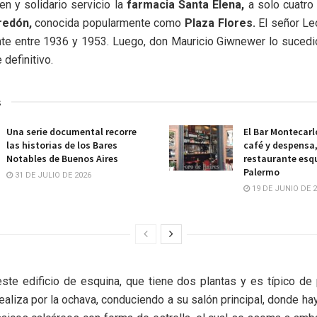
en y solidario servicio la
farmacia Santa Elena,
a solo cuatro
redón,
conocida popularmente como
Plaza Flores.
El señor L
nte entre 1936 y 1953. Luego, don Mauricio Giwnewer lo sucedió
 definitivo.
s
Una serie documental recorre
El Bar Montecarl
las historias de los Bares
café y despensa
Notables de Buenos Aires
restaurante esq
Palermo
31 DE JULIO DE 2026
19 DE JUNIO DE 
ste edificio de esquina, que tiene dos plantas y es típico de 
realiza por la ochava, conduciendo a su salón principal, donde ha