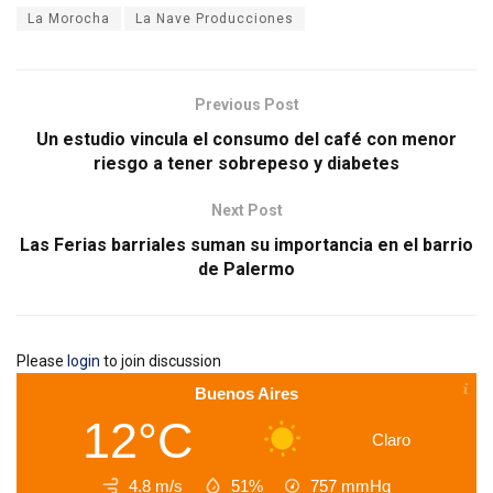
La Morocha
La Nave Producciones
Previous Post
Un estudio vincula el consumo del café con menor
riesgo a tener sobrepeso y diabetes
Next Post
Las Ferias barriales suman su importancia en el barrio
de Palermo
Please
login
to join discussion
Buenos Aires
12°C
Claro
4.8 m/s
51%
757
mmHg