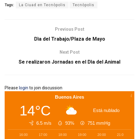
Tags:
La Ciuad en Tecnòpolis
Tecnòpolis
Previous Post
Dìa del Trabajo/Plaza de Mayo
Next Post
Se realizaron Jornadas en el Dìa del Animal
Please
login
to join discussion
Buenos Aires
14°C
Está nublado
6.5 m/s
93%
751
mmHg
16:00
17:00
18:00
19:00
20:00
21:00
2