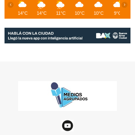
‹
›
14°C
14°C
11°C
10°C
10°C
9°C