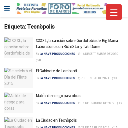
Etiqueta:
Tecnòpolis
XXXXL, la canción sobre Gordofobia de Big Mama
Laboratorio con Richi Star y Tati Dume
BY
LA NAVE PRODUCCIONES
16 DE SEPTIEMBRE DE 2020
0
El Gabinete de Lombardi
BY
LA NAVE PRODUCCIONES
7 DE ENERO DE 2021
0
Matrìz de riesgo para obras
BY
LA NAVE PRODUCCIONES
15 DE OCTUBRE DE 2019
0
La Ciudad en Tecnòpolis
BY
LA NAVE PRODUCCIONES
29 DE ABRIL DE 2014
0