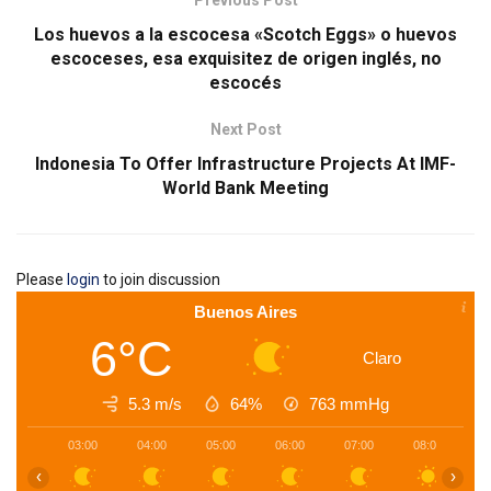
Los huevos a la escocesa «Scotch Eggs» o huevos
escoceses, esa exquisitez de origen inglés, no
escocés
Next Post
Indonesia To Offer Infrastructure Projects At IMF-
World Bank Meeting
Please
login
to join discussion
Buenos Aires
6°C
Claro
5.3 m/s
64%
763
mmHg
03:00
04:00
05:00
06:00
07:00
08:00
0
‹
›