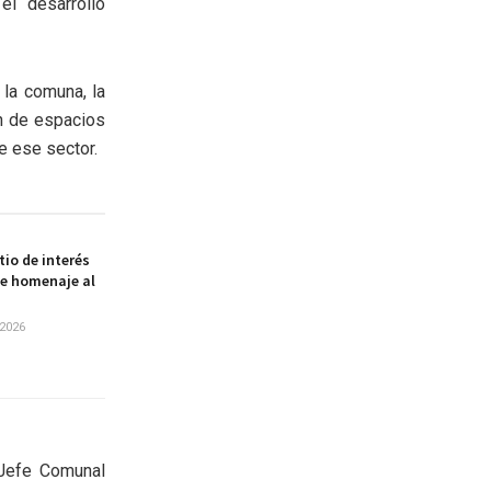
el “desarrollo
 la comuna, la
n de espacios
e ese sector.
itio de interés
de homenaje al
2026
 Jefe Comunal