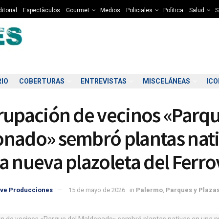
itorial
Espectàculos
Gourmet
Medios
Policiales
Polìtica
Salud
S
RIO
COBERTURAS
ENTREVISTAS
MISCELÁNEAS
IC
rupación de vecinos «Parqu
nado» sembró plantas nat
a nueva plazoleta del Ferro
7:00
08:00
09:00
10:00
11:00
12:00
13:00
14
ve Producciones
15 de mayo de 2026
in
Palermo
,
Parques y Plaza
8°C
8°C
8°C
10°C
11°C
11°C
12°C
1