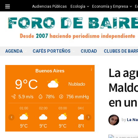
Audiencias Públicas
Ecologìa
Economía y Empresa
Ed
AGENDA
CAFÈS PORTEÑOS
CIUDAD
CLUBES DE BAR
La ag
Buenos Aires
9°C
Maldo
Nublado
5.9 m/s
78%
756
mmHg
en un
01:00
02:00
03:00
04:00
05:00
06:00
0
‹
›
by
La Na
9°C
9°C
9°C
8°C
8°C
8°C