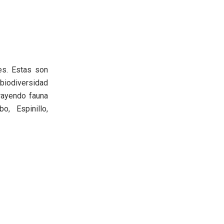
ses. Estas son
 biodiversidad
trayendo fauna
o, Espinillo,