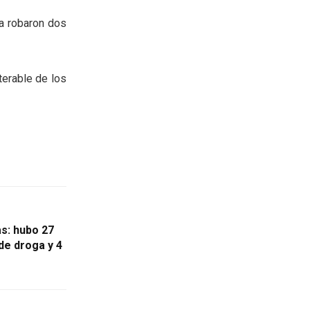
ya robaron dos
terable de los
as: hubo 27
de droga y 4