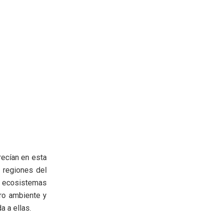
recían en esta
 regiones del
os ecosistemas
tro ambiente y
a a ellas.