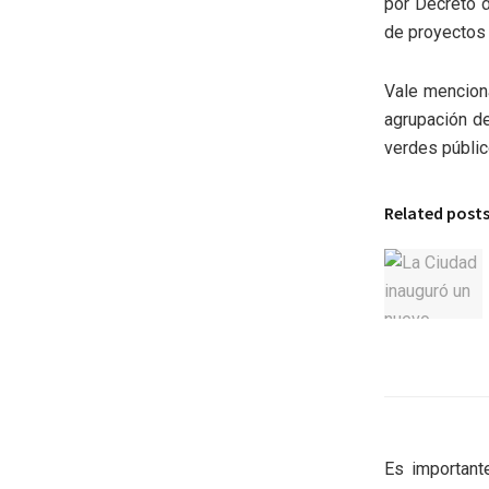
por Decreto d
de proyectos 
Vale menciona
agrupación d
verdes públic
Related post
Es important