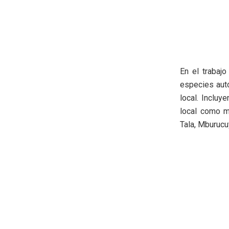
En el trabajo
especies autó
local. Incluy
local como m
Tala, Mburucu