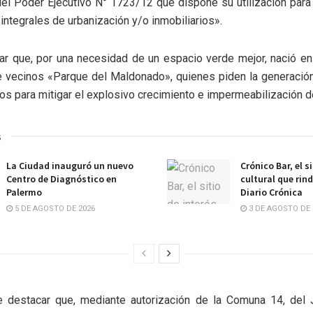
el Poder Ejecutivo N° 1723/12 que dispone su utilización para 
integrales de urbanización y/o inmobiliarios».
r que, por una necesidad de un espacio verde mejor, nació en
e vecinos «Parque del Maldonado», quienes piden la generació
os para mitigar el explosivo crecimiento e impermeabilización d
s
La Ciudad inauguró un nuevo
Crónico Bar, el s
Centro de Diagnóstico en
cultural que rin
Palermo
Diario Crónica
5 DE AGOSTO DE 2026
3 DE AGOSTO DE 
e destacar que, mediante autorización de la Comuna 14, del