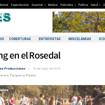
itorial
Espectàculos
Gourmet
Medios
Policiales
Polìtica
Salud
S
RIO
COBERTURAS
ENTREVISTAS
MISCELÁNEAS
IC
ng en el Rosedal
ve Producciones
10 de mayo de 2019
lermo
,
Parques y Plazas
0:00
01:00
02:00
03:00
04:00
05:00
06:00
07
8°C
7°C
7°C
6°C
6°C
6°C
6°C
5