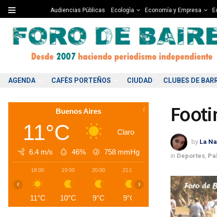
Audiencias Públicas
Ecologìa
Economía y Empresa
Ed
AGENDA
CAFÈS PORTEÑOS
CIUDAD
CLUBES DE BAR
Footi
Buenos Aires
11°C
Claro
by
La Na
6.4 m/s
46%
758
mmHg
in
Deportes
,
Pa
18:00
19:00
20:00
21:00
22:00
23:00
0
‹
›
11°C
10°C
9°C
9°C
8°C
8°C