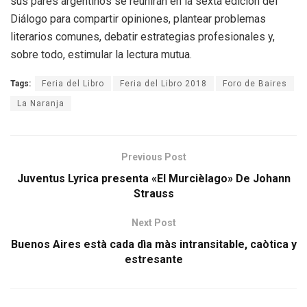
sus pares argentinos se reunirán en la sexta edición del
Diálogo para compartir opiniones, plantear problemas
literarios comunes, debatir estrategias profesionales y,
sobre todo, estimular la lectura mutua.
Tags:
Feria del Libro
Feria del Libro 2018
Foro de Baires
La Naranja
Previous Post
Juventus Lyrica presenta «El Murcièlago» De Johann
Strauss
Next Post
Buenos Aires està cada dìa màs intransitable, caòtica y
estresante