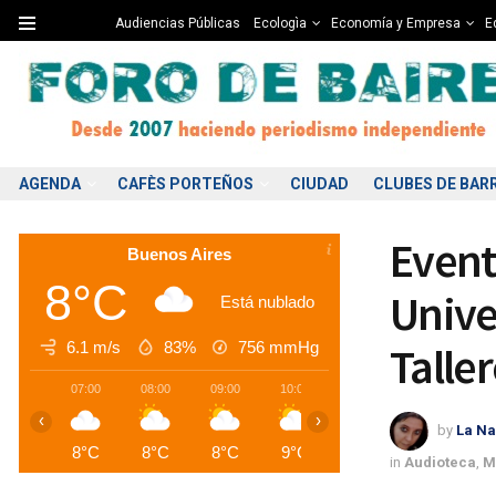
Audiencias Públicas
Ecologìa
Economía y Empresa
Ed
AGENDA
CAFÈS PORTEÑOS
CIUDAD
CLUBES DE BAR
Event
Buenos Aires
8°C
Unive
Está nublado
6.1 m/s
83%
756
mmHg
Taller
07:00
08:00
09:00
10:00
11:00
12:00
1
‹
›
by
La Na
8°C
8°C
8°C
9°C
10°C
11°C
1
in
Audioteca
,
M