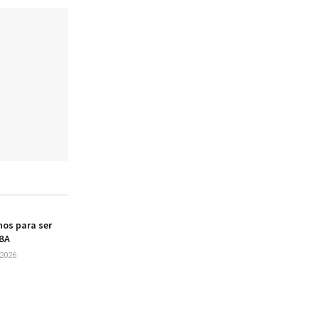
os para ser
UBA
2026