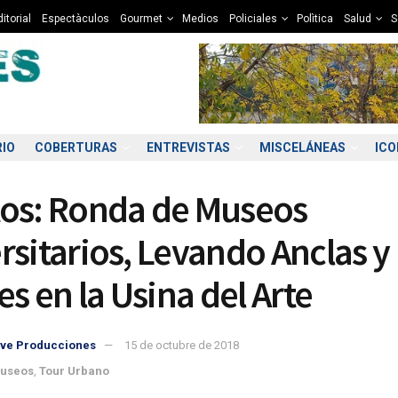
itorial
Espectàculos
Gourmet
Medios
Policiales
Polìtica
Salud
S
RIO
COBERTURAS
ENTREVISTAS
MISCELÁNEAS
IC
os: Ronda de Museos
rsitarios, Levando Anclas y
es en la Usina del Arte
3:00
14:00
15:00
16:00
17:00
18:00
19:00
20
ve Producciones
15 de octubre de 2018
1°C
12°C
12°C
12°C
12°C
11°C
10°C
9
useos
,
Tour Urbano