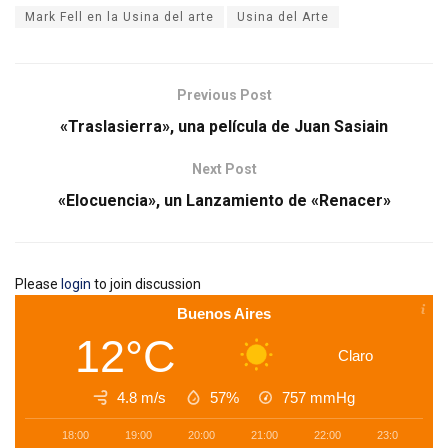
Mark Fell en la Usina del arte
Usina del Arte
Previous Post
«Traslasierra», una película de Juan Sasiain
Next Post
«Elocuencia», un Lanzamiento de «Renacer»
Please
login
to join discussion
Buenos Aires
12°C
Claro
4.8 m/s
57%
757
mmHg
18:00
19:00
20:00
21:00
22:00
23:00
0