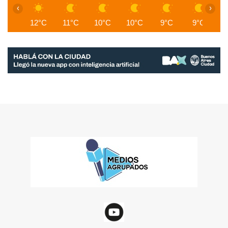
‹
›
12°C
11°C
10°C
10°C
9°C
9°C