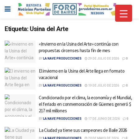
Etiqueta:
Usina del Arte
«Invierno en la Usina del Arte» continúa con
propuestas circenses hasta fin de mes
BY
LA NAVE PRODUCCIONES
29 DE JULIO DE 2026
0
El invierno en la Usina del Arte llega en formato
vacacional
BY
LA NAVE PRODUCCIONES
19 DE JULIO DE 2026
0
Condicionado por el clima, la economía y el Mundial,
el feriado en conmemoración de Güemes generó $
217 mil millones
BY
LA NAVE PRODUCCIONES
17 DE JUNIO DE 2026
0
La Ciudad ya tiene sus campeones de Baile 2026
BY
LA NAVE PRODUCCIONES
20 DE MAYO DE 2026
0